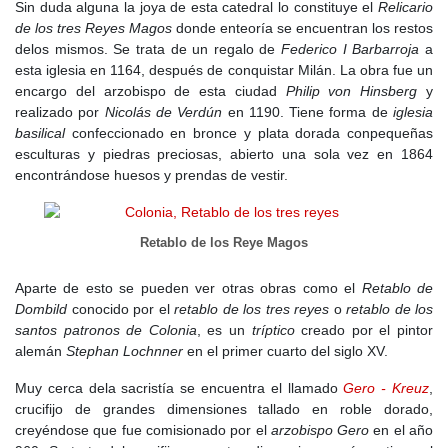
Sin duda alguna la joya de esta catedral lo constituye el
Relicario
de los tres Reyes Magos
donde enteoría se encuentran los restos
delos mismos. Se trata de un regalo de
Federico I Barbarroja
a
esta iglesia en 1164, después de conquistar Milán. La obra fue un
encargo del arzobispo de esta ciudad
Philip von Hinsberg
y
realizado por
Nicolás de Verdún
en 1190. Tiene forma de
iglesia
basilical
confeccionado en bronce y plata dorada conpequeñas
esculturas y piedras preciosas, abierto una sola vez en 1864
encontrándose huesos y prendas de vestir.
Retablo de los Reye Magos
Aparte de esto se pueden ver otras obras como el
Retablo de
Dombild
conocido por el
retablo de los tres reyes
o
retablo de los
santos patronos de Colonia
, es un
tríptico
creado por el pintor
alemán
Stephan Lochnner
en el primer cuarto del siglo XV.
Muy cerca dela sacristía se encuentra el llamado
Gero - Kreuz
,
crucifijo de grandes dimensiones tallado en roble dorado,
creyéndose que fue comisionado por el
arzobispo Gero
en el año