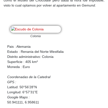
como el
Museo del Chocolate
pero dada la hora fue imposible,
visto lo cual optamos por volver al apartamento en
Gemund
.
Colonia
Pais : Alemania
Estado : Renania del Norte-Westfalia
Distrito administrativo: Colonia
Superficie : 405 km²
Moneda : Euro
Coordenadas de la Catedral
GPS :
Latitud: 50°56'28"N
Longitud: 6°57'31"E
Google Maps :
50.941111, 6.958611