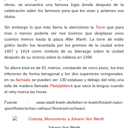
obras, se encuentra una famosa
logia
donde después de la
celebración salen los famosos para que les vean y aclamen sus
ídolos.
Sin embargo lo que más llama la atenciónes la
Torre
que para
mas o menos poderla ver nos tuvimos que desplazar unos
cuantos metros hasta la plaza
Alter Markt
. La torre de estilo
gótico tardío
fue levantada por los gremios de la ciudad entre
1407 y 1414 como símbolo de su liderazgo sobre la ciudad
después de su victoria sobre la nobleza en 1396.
Su altura total es de 61 metros, constando de cinco pisos, los tres
inferiores de forma tetragonal y los dos superiores octogonales.
en su
fachada
se pueden ver 130 estatuas y debajo del reloj una
talla de madera llamada
Platzjabbeck
que saca la lengua cuando
el reloj marca las horas.
Fuente : www.stadt-koeln.de/leben-in-koeln/freizeit-natur-
sport/historisches-rathaus?kontrast=schwarz
.
Johann Von Werth