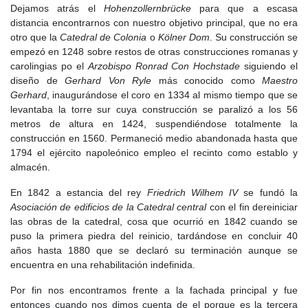
Dejamos atrás el
Hohenzollernbrücke
para que a escasa
distancia encontrarnos con nuestro objetivo principal, que no era
otro que la
Catedral de Colonia
o
Kölner Dom
. Su construcción se
empezó en 1248 sobre restos de otras construcciones romanas y
carolingias po el
Arzobispo Ronrad Con Hochstade
siguiendo el
diseño de
Gerhard Von Ryle
más conocido como
Maestro
Gerhard
, inaugurándose el coro en 1334 al mismo tiempo que se
levantaba la torre sur cuya construcción se paralizó a los 56
metros de altura en 1424, suspendiéndose totalmente la
construcción en 1560. Permaneció medio abandonada hasta que
1794 el ejército napoleónico empleo el recinto como establo y
almacén.
En 1842 a estancia del rey
Friedrich Wilhem IV
se fundó la
Asociación de edificios de la Catedral central
con el fin dereiniciar
las obras de la catedral, cosa que ocurrió en 1842 cuando se
puso la primera piedra del reinicio, tardándose en concluir 40
años hasta 1880 que se declaró su terminación aunque se
encuentra en una rehabilitación indefinida.
Por fin nos encontramos frente a la fachada principal y fue
entonces cuando nos dimos cuenta de el porque es la tercera