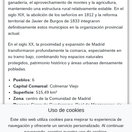
ganadería, el aprovechamiento de montes y la agricultura,
manteniendo una estructura rural relativamente estable. En el
siglo XIX, la abolición de los señoríos en 1812 y la reforma
territorial de Javier de Burgos de 1833 integraron
definitivamente estos municipios en la organización provincial
actual.
En el siglo XX, la proximidad y expansión de Madrid
transformaron profundamente la comarca, especialmente en
su tramo bajo, combinando hoy espacios naturales
protegidos, patrimonio histórico y áreas urbanas densamente
pobladas.
Pueblos
: 6
Capital Comarcal
: Colmenar Viejo
Superficie
: 515,49 km²
Zona
: centro de la Comunidad de Madrid
Rasgos
: Sierra de Guadarrama, Real de Manzanares, río
Uso de cookies
Manzanares, espacios naturales y fuerte influencia urbana
Este sitio web utiliza cookies para mejorar tu experiencia de
Volver al índice general
↑
navegación y ofrecerte un servicio personalizado. Al continuar
navegando, aceptas nuestro uso de cookies.