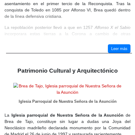
asentamiento en el primer tercio de la Reconquista. Tras la
conquista de Toledo en 1085 por Alfonso VI, Brea quedó dentro
de la línea defensiva cristiana.
La repoblación posterior llevó a que en 1257
Alfonso X el Sabio
incorporara estas tierras a la Corona a cambio de otras
posesiones cedidas a la Orden de Calatrava, que había
dominado la zona. En 1326, un documento menciona a Brea con
Leer más
un concejo organizado, lo que indica su consolidación como
núcleo habitado. Durante el siglo XIV, estuvo ligada a la
Mancomunidad de Almoguera y fue escenario de conflictos entre
Patrimonio Cultural y Arquitectónico
los ganaderos de la Mesta y los concejos locales.
Siglo XV
. En 1401, el maestre de la Orden de Calatrava, Gonzalo
Núñez de Guzmán, concedió a Brea el título de villa. En 1476, los
Reyes Católicos asumieron el control de la Orden de Calatrava y,
Iglesia Parroquial de Nuestra Señora de la Asunción
en 1506, Carlos I integró todas sus propiedades en la Corona de
Castilla.
La
Iglesia parroquial de Nuestra Señora de la Asunción
de
Siglo XVI
. En 1538,
Carlos I
vendió Brea de Tajo a
Luis Hurtado
Brea de Tajo, constituye sin lugar a dudas una Joya del
de Mendoza, marqués de Mondéjar
, por 17.778.156 maravedíes,
Neoclásico madrileño declarada monumento por la Comunidad
consolidando su dominio feudal. Los Mendoza dominaron la villa
de Madrid el 26 de junio de 1997 y restaurada recientemente.