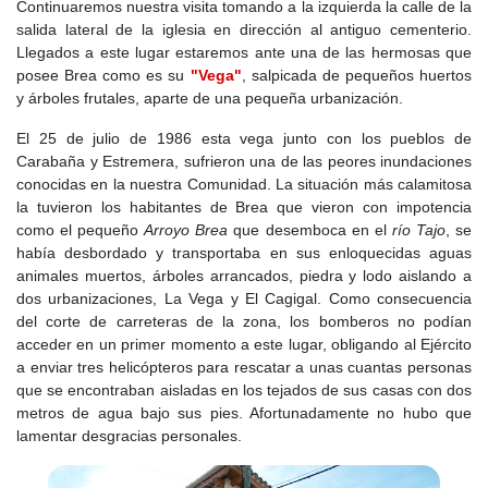
Continuaremos nuestra visita tomando a la izquierda la calle de la
extramuros:
salida lateral de la iglesia en dirección al antiguo cementerio.
Llegados a este lugar estaremos ante una de las hermosas que
San Roque
, a unos 100 metros del pueblo.
Santa Catalina
, en un
posee Brea como es su
"Vega"
, salpicada de pequeños huertos
cerro, que antiguamente pudo haber sido una parroquia y
La
y árboles frutales, aparte de una pequeña urbanización.
Concepción de Nuestra Señora
.
El 25 de julio de 1986 esta vega junto con los pueblos de
A nivel administrativo, Brea dependía del Consejo de Castilla y del
Carabaña y Estremera, sufrieron una de las peores inundaciones
marqués de Mondéjar, quien tenía la potestad de nombrar los
conocidas en la nuestra Comunidad. La situación más calamitosa
cargos de justicia. La jurisdicción local incluía un alcalde mayor,
la tuvieron los habitantes de Brea que vieron con impotencia
dos corregidores, un alguacil, un escribano y un procurador.
como el pequeño
Arroyo Brea
que desemboca en el
río Tajo
, se
Hacia finales del siglo XVIII, la población de Brea alcanzó los 260
había desbordado y transportaba en sus enloquecidas aguas
vecinos, según Tomás López en 1788. Sin embargo, la villa
animales muertos, árboles arrancados, piedra y lodo aislando a
seguía siendo un enclave eminentemente agrícola, con pocas
dos urbanizaciones, La Vega y El Cagigal. Como consecuencia
oportunidades de diversificación económica.
del corte de carreteras de la zona, los bomberos no podían
acceder en un primer momento a este lugar, obligando al Ejército
Siglo XIX
. En 1808, durante la Guerra de la Independencia, Brea
a enviar tres helicópteros para rescatar a unas cuantas personas
fue escenario de enfrentamientos, ya que formaba parte del área
que se encontraban aisladas en los tejados de sus casas con dos
de acción del guerrillero
Juan Martín "El Empecinado"
. En 1833,
metros de agua bajo sus pies. Afortunadamente no hubo que
con la reorganización territorial de España, Brea dejó de formar
lamentar desgracias personales.
parte de la provincia de Toledo y se integró en la provincia de
Madrid, dentro del partido judicial de Chinchón. La