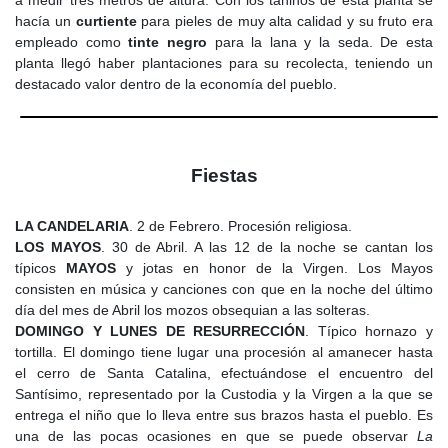
a medir tres metros de altura. Con los taninos de esta planta se
hacía un
curtiente
para pieles de muy alta calidad y su fruto era
empleado como
tinte negro
para la lana y la seda. De esta
planta llegó haber plantaciones para su recolecta, teniendo un
destacado valor dentro de la economía del pueblo.
Fiestas
LA CANDELARIA
. 2 de Febrero. Procesión religiosa.
LOS MAYOS
. 30 de Abril. A las 12 de la noche se cantan los
típicos
MAYOS
y jotas en honor de la Virgen. Los Mayos
consisten en música y canciones con que en la noche del último
día del mes de Abril los mozos obsequian a las solteras.
DOMINGO Y LUNES DE RESURRECCIÓN
. Típico hornazo y
tortilla. El domingo tiene lugar una procesión al amanecer hasta
el cerro de Santa Catalina, efectuándose el encuentro del
Santísimo, representado por la Custodia y la Virgen a la que se
entrega el niño que lo lleva entre sus brazos hasta el pueblo. Es
una de las pocas ocasiones en que se puede observar
La