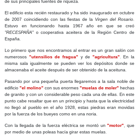
de sus principales fuentes de riqueza.
la despoblación se intensificó por la migración a Madrid, aunque
se construyeron nuevas viviendas protegidas en el Barrio de San
El edificio esta recién restaurado y ha sido inaugurado en octubre
Roque. Entre 1980 y 1990, Brea sufrió un descenso del 13% en
de 2007 coincidiendo con las fiestas de la
Virgen del Rosario
.
su población, con un envejecimiento demográfico progresivo. La
Estuvo en funcionando hasta 1967 año en que se creó
actividad agrícola cayó y la ganadería pasó a estar dominada por
"RECESPAÑA"
o cooperativa aceitera de la Región Centro de
el sector porcino. Entre las mejoras urbanas destacaron la
España.
apertura del Centro de Actividades Juan Carlos I (1993), la
construcción de la piscina municipal (1997) y la restauración del
Lo primero que nos encontramos al entrar es un gran salón con
antiguo pósito en 1995.
numerosos
"utensilios de fragua"
y de
"agricultura"
. En la
misma sala igualmente se pueden ver los depósitos donde se
Siglo XXI
. Desde los años 2000, Brea ha buscado revitalizarse
almacenaba el aceite después de ser obtenido de la aceituna.
con inversiones en infraestructura y servicios. En 2000, fue el
primer municipio de la Comunidad de Madrid en contar con una
Pasando por una pequeña puerta llegaremos a la sala noble de
helisuperficie sanitaria. En 2003, se integró en la red de
edificio
"el molino"
con sus enormes
"muelas de moler"
hechas
abastecimiento del Canal de Isabel II. A pesar de estas mejoras,
de granito y con un considerable peso cada una de ellas. En este
el desempleo y la despoblación siguen siendo problemas. En
punto cabe resaltar que en un principio y hasta que la electricidad
2005, Brea fue catalogado como el tercer municipio más pobre
no llegó al pueblo en el año 1928, estas piedras eran movidas
de Madrid, con una renta per cápita de 6.824 euros anuales.
por la fuerza de los bueyes como en una noria.
Para combatir esta situación, se plantearon proyectos como la
promoción del turismo rural y el desarrollo de una zona industrial.
Con la llegada de la fuerza eléctrica se montó un
"motor"
, que
En 2007, la construcción de un centro para menores infractores
por medio de unas poleas hacía girar estas muelas.
generó nuevos empleos. También se ha promovido la