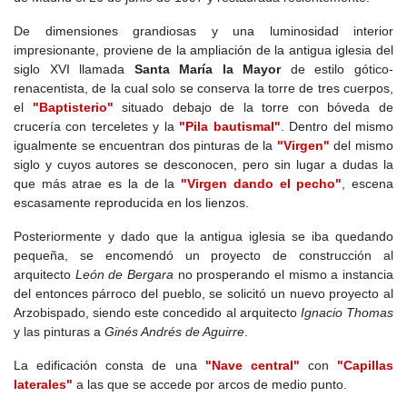
durante siglos y su escudo aún forma parte de la heráldica local.
En 1575, gracias a las Relaciones Topográficas de Felipe II, se
De dimensiones grandiosas y una luminosidad interior
sabe que Brea era un pueblo de labradores con tierras de
impresionante, proviene de la ampliación de la antigua iglesia del
secano, con producción de trigo, cebada, avena, viñas, olivos y
siglo XVI llamada
Santa María la Mayor
de estilo gótico-
zumaque (usado en la curtiduría y tintes). Se registraban
renacentista, de la cual solo se conserva la torre de tres cuerpos,
problemas de agua, ya que los vecinos debían abastecerse en el
el
"Baptisterio"
situado debajo de la torre con bóveda de
río Tajo y otros manantiales lejanos. También había una notable
crucería con terceletes y la
"Pila bautismal"
. Dentro del mismo
presencia de artesanos, como herreros y tejedores.
igualmente se encuentran dos pinturas de la
"Virgen"
del mismo
siglo y cuyos autores se desconocen, pero sin lugar a dudas la
Siglo XVII
. En 1671, se instaló en la iglesia parroquial de Nuestra
que más atrae es la de la
"Virgen dando el pecho"
, escena
Señora de la Asunción la imagen de la Virgen del Rosario. En
escasamente reproducida en los lienzos.
1751, el Catastro de Ensenada reveló que Brea pertenecía
directamente a la Corona, aunque el marqués de Mondéjar
Posteriormente y dado que la antigua iglesia se iba quedando
mantenía privilegios locales. La principal producción era el
pequeña, se encomendó un proyecto de construcción al
zumaque, con una cosecha anual de 10.000 arrobas, que se
arquitecto
León de Bergara
no prosperando el mismo a instancia
transportaba a fábricas en Madrid y Guadalajara.
del entonces párroco del pueblo, se solicitó un nuevo proyecto al
Arzobispado, siendo este concedido al arquitecto
Ignacio Thomas
En el
siglo XVIII
, la situación económica de Brea comenzó a
y las pinturas a
Ginés Andrés de Aguirre
.
mejorar. Según el Catastro del Marqués de la Ensenada (1751),
la población era de 220 vecinos, lo que indicaba una leve
La edificación consta de una
"Nave central"
con
"Capillas
recuperación demográfica tras las crisis anteriores. Los
laterales"
a las que se accede por arcos de medio punto.
principales productos agrícolas eran el trigo, la cebada, el