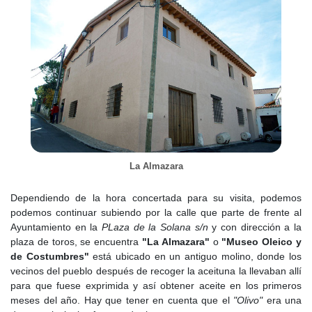
Desamortización de Mendizábal (1835) afectó sus propiedades
eclesiásticas.
El Diccionario de Madoz (1847) describe a Brea como una villa
con 800 habitantes, un territorio árido con montes y cultivos de
trigo, cebada, olivos y zumaque. Su economía se basaba en la
agricultura y la ganadería ovina y caprina. Se mencionan dos
molinos de aceite y una posada. Sin embargo, la población
experimentó un descenso a finales del siglo XIX. En 1897, se
construyó la ermita de San Isidro. También se levantaron la
escuela primaria y la casa consistorial.
La Almazara
Siglo XX
. A pesar de la cercanía del frente de la Guerra Civil en
Morata de Tajuña, no hay registros de bombardeos en Brea. Sin
Dependiendo de la hora concertada para su visita, podemos
embargo, la iglesia sufrió daños y perdió parte de su mobiliario
podemos continuar subiendo por la calle que parte de frente al
litúrgico. En las décadas de 1940-1950, tras la guerra, se
Ayuntamiento en la
PLaza de la Solana s/n
y con dirección a la
realizaron obras de reconstrucción, incluyendo la reforma del
plaza de toros, se encuentra
"La Almazara"
o
"Museo Oleico y
ayuntamiento y la construcción del grupo escolar. También se
de Costumbres"
está ubicado en un antiguo molino, donde los
mejoró el suministro de agua con un depósito en 1958.
vecinos del pueblo después de recoger la aceituna la llevaban allí
para que fuese exprimida y así obtener aceite en los primeros
En 1964, se construyó una clínica con vivienda para el médico.
meses del año. Hay que tener en cuenta que el
"Olivo"
era una
En 1970, se inauguró el nuevo cementerio. Durante estos años,