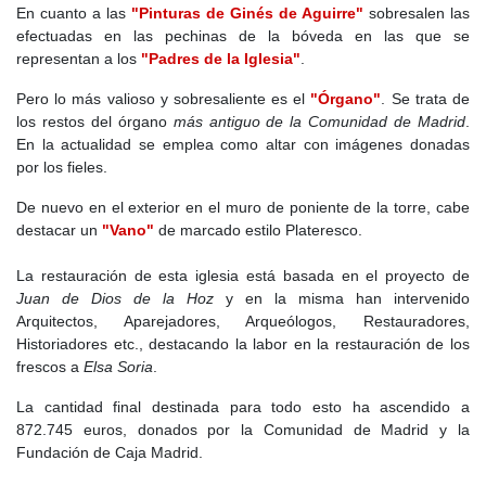
En cuanto a las
"Pinturas de Ginés de Aguirre"
sobresalen las
centeno, la avena, el aceite, el vino y el zumaque. También había
efectuadas en las pechinas de la bóveda en las que se
algo de producción de miel y cáñamo. La ganadería se centraba
representan a los
"Padres de la Iglesia"
.
en ovejas y cabras, con una cabaña de aproximadamente 1.700
ovejas y 358 cabras, además de un pequeño número de cerdos y
Pero lo más valioso y sobresaliente es el
"Órgano"
. Se trata de
vacas.
los restos del órgano
más antiguo de la Comunidad de Madrid
.
En la actualidad se emplea como altar con imágenes donadas
El zumaque seguía siendo el producto estrella, alcanzando su
por los fieles.
máxima producción en esta época con 10.000 arrobas anuales.
Era transportado por los arrieros locales a las tenerías y tintes de
De nuevo en el exterior en el muro de poniente de la torre, cabe
Madrid, Pastrana y Pozuelo de Alarcón, donde se usaba en la
destacar un
"Vano"
de marcado estilo Plateresco.
curtiduría de cuero y la tintorería de sedas y lanas. La Mesta
continuaba ejerciendo su influencia en la región, facilitando la
La restauración de esta iglesia está basada en el proyecto de
trashumancia de los rebaños por las cañadas reales.
Juan de Dios de la Hoz
y en la misma han intervenido
Arquitectos, Aparejadores, Arqueólogos, Restauradores,
A nivel urbano, el Catastro de Ensenada señala que Brea contaba
Historiadores etc., destacando la labor en la restauración de los
con 215 casas, de las cuales 28 estaban en ruinas. Las casas
frescos a
Elsa Soria
.
eran de mampostería y ladrillo, con dos plantas, cuadras y
pajares, reflejando un modelo agrario tradicional. El documento
La cantidad final destinada para todo esto ha ascendido a
también menciona la existencia de tres telares de lienzo,
872.745 euros, donados por la Comunidad de Madrid y la
indicando la presencia de una modesta industria textil.
Fundación de Caja Madrid.
Igualmente también se menciona la existencia de tres ermitas