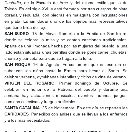
Custodia
, de la Escuela de Arce y del mismo estilo que la de
Toledo. Es del siglo XVII y está formada por tres cuerpos de plata
dorada y repujada, con piedras en malaquita con incrustaciones
en plata. Es sin dudar uno de los objetos más representativos
que tiene Brea de Tajo.
SAN ISIDRO
. 15 de Mayo. Romería a la Ermita de San Isidro,
donde se celebra la misa y se cantan canciones tradicionales.
Aparte de una limonada hecha por las mujeres del pueblo, a una
lado están situadas unas parrillas donde se pone carne, chuletas,
chorizo y panceta para que se hagan a la leña.
SAN ROQUE
. 16 de Agosto. Es costumbre que en ese día se
suba con los niños hasta la Ermita para besar el Santo. Se
celebra verbena, gymkhanas infantiles y ciclos de cine de verano.
VIRGEN DEL ROSARIO
. Primer domingo de Octubre. Se
celebran en honor de la Patrona del pueblo y durante una
semana hay actuaciones musicales, eventos taurinos, juegos,
comidas colectivas y fuegos artificiales.
SANTA CATALINA
. 25 de Noviembre. En este día se reparten las
CARIDADES
. Panecillos con anises que se llevan a los enfermos
y a los más necesitados.