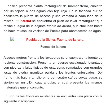
a la ganadería y la producción de carbón.
El edifico presenta planta rectangular de mampostería, cubierto
por un tejado a dos aguas con teja roja. En la fachada sur se
En el
siglo XV
, para compensar su aislamiento y facilitar su
encuentra la puerta de acceso y una ventana a cada lado de la
autogestión, en 1490
Puebla de la Sierra
recibió el título de
misma. El
interior
se encuentra el pilón de lavar rectangular que
villazgo por parte de
Íñigo López de Mendoza, Marqués de
recibe el agua de la adjunta
fuente de arriba
, a la cual iban hasta
Santillana
. Este documento le otorgaba cierta independencia
no hace mucho los vecinos de Puebla para abastecerse de agua.
administrativa de Buitrago, permitiéndole tener un alcalde con
“vara alta” y pagar impuestos de forma independiente. Sin
embargo, las causas criminales seguían dependiendo de
Fuente de la rana
Buitrago, y aunque el título otorgaba la posibilidad de construir
una picota o rollo de justicia, no hay constancia de que se llegara
a erigir uno.
A pocos metros frente a los lavaderos se encuentra una fuente de
reciente construcción. Presenta un cuerpo escalonado levantado
Durante el
siglo XVI
, el concejo de Puebla comenzó a tomar más
con piedras y lajas típicas de esta zona, rematados con grandes
fuerza. En 1570, se vendió parte del ejido comunal para
losas de piedra granítica pulida y los frentes enfoscados. Del
reconstruir la fragua que había ardido y, en 1589, se construyó la
frente más bajo y amplio emergen cuatro caños cuyas aguas se
Fuente Vieja, que aún se conserva. La economía seguía
vierten en un pilón cuadrangular, el cual presenta los mismos
dependiendo de la ganadería y la explotación forestal, con
materiales que el conjunto.
regulaciones estrictas sobre el uso de los montes y pastos,
plasmadas en las Ordenanzas de Villa y Tierra de 1567 a 1583.
En uno de los frontales existentes se encuentra una placa con la
siguiente inscripción:
En el
siglo XVII
la peste bubónica de 1599 diezmó la población