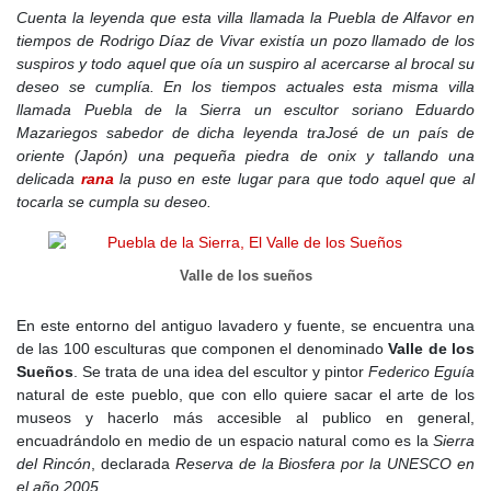
de Puebla, reduciéndola de 64 vecinos en 1554 a solo 19 en
Cuenta la leyenda que esta villa llamada la
Puebla de Alfavor
en
1670. La pobreza y las malas cosechas llevaron a medidas
tiempos de
Rodrigo Díaz de Vivar
existía un pozo llamado de los
desesperadas, como la ocupación ilegal de tierras comunales en
suspiros y todo aquel que oía un suspiro al acercarse al brocal su
Robledillo para el cultivo de pan. A pesar de la crisis, el pueblo
deseo se cumplía. En los tiempos actuales esta misma villa
mantenía cierta actividad económica con la producción de lino y
llamada Puebla de la Sierra un escultor soriano Eduardo
la fabricación de carbón de brezo.
Mazariegos sabedor de dicha leyenda traJosé de un país de
oriente (Japón) una pequeña piedra de onix y tallando una
A finales del
siglo XVIII
, la situación comenzó a mejorar. En 1751,
delicada
rana
la puso en este lugar para que todo aquel que al
el
Catastro de Ensenada
registraba 74 vecinos, que aumentaron
tocarla se cumpla su deseo.
a 82 en 1782. La economía seguía dependiendo de la ganadería,
con más de 1.200 cabezas de ovino y caprino. La agricultura era
limitada, con pequeñas huertas y cultivos de centeno y lino.
Valle de los sueños
Además, la producción de madera y carbón continuaba siendo
esencial para la subsistencia local.
En este entorno del antiguo lavadero y fuente, se encuentra una
de las 100 esculturas que componen el denominado
Valle de los
Durante el
siglo XIX
, en 1833, la reforma territorial de
Javier de
Sueños
. Se trata de una idea del escultor y pintor
Federico Eguía
Burgos
incorporó
Puebla de la Sierra
a la provincia de Madrid,
natural de este pueblo, que con ello quiere sacar el arte de los
separándola de Guadalajara. La desamortización de Madoz en
museos y hacerlo más accesible al publico en general,
1855 supuso la venta de gran parte de las tierras comunales,
encuadrándolo en medio de un espacio natural como es la
Sierra
aunque la mayoría quedaron en manos del Gobierno. Durante la
del Rincón
, declarada
Reserva de la Biosfera por la UNESCO en
segunda mitad del siglo, la población osciló entre los 200 y 300
el año 2005
.
habitantes, y la actividad económica se mantuvo estable gracias