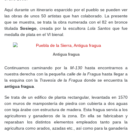
a la explotación de los bosques y la producción de carbón
Aquí durante un itinerario esparcido por el pueblo se pueden ver
vegetal.
las obras de unos 50 artistas que han colaborado. La presente
que se muestra, se trata la obra numerada con el 82 en bronce
A principios del
siglo XX
, la deforestación causada por la venta
titulada
Sosiego
, creada por la escultora
Lola Santos
que fue
de madera y carbón a las compañías ferroviarias tuvo un impacto
medalla de plata en el VI bienal.
negativo en el ecosistema local. Durante la Guerra Civil, Puebla
fue escenario de enfrentamientos, y la iglesia y el ayuntamiento
sufrieron graves daños. En la posguerra, el Instituto Nacional de
Colonización repobló los montes con especies forestales.
Antigua fragua
El declive demográfico fue acelerado: en 1940, Puebla alcanzó su
Continuamos caminando por la
M-130
hasta encontrarnos a
pico con 338 habitantes, pero a partir de los años 50 la
nuestra derecha con la pequeña
calle de la Fragua
hasta llegar a
emigración masiva vació el pueblo. En 1975, solo quedaban 77
la esquina con la
Travesía de la Fragua
donde se encuentra la
habitantes, y en 1991 la cifra había caído a 48.
antigua fragua
.
Hoy en día en las primeras décadas del
siglo XXI
,
Puebla de la
Se trata de un edifico de planta rectangular, levantada en 1570
Sierra
ha encontrado en el turismo rural y la conservación
con muros de mampostería de piedra con cubierta a dos aguas
ambiental una vía para su revitalización. Las Normas Subsidiarias
con teja árabe con estructura de madera. Esta fragua servía a los
de 1987 establecieron pautas para preservar su arquitectura
agricultores y ganaderos de la zona. En ella se fabricaban y
tradicional, mientras que la Comunidad de Madrid ha promovido
reparaban los distintos elementos empleados tanto para la
la rehabilitación de antiguas edificaciones. La creación de
agricultura como arados, azadas etc., así como para la ganadería
alojamientos turísticos y la mejora de infraestructuras han