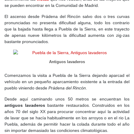
de asentamientos estables en la comarca de Buitrago con fines
se pueden encontrar en la Comunidad de Madrid.
defensivos. Aunque no hay evidencias arqueológicas, algunos
estudios sugieren un posible origen árabe para la aldea, que en
El ascenso desde Prádena del Rincón salvo dos o tres curvas
sus inicios pudo ser un conjunto de cabañas utilizadas
pronunciadas no presenta dificultad alguna, todo los contrario
temporalmente por pastores y leñadores.
que la bajada hasta llega a Puebla de la Sierra, en este trayecto
de apenas nueve kilómetros la dificultad aumenta con zig-zas
A finales del
siglo XIII
,
Puebla de la Sierra
, entonces conocida
bastante pronunciados.
como Mujer Muerta, era una aldea bajo el dominio de Buitrago.
En 1304, el arcediano madrileño
Fernando Martínez
permutó
esta aldea por otra en
Almoguera
con el permiso del
rey
Antiguos lavaderos
Fernando IV
. La aldea se integró en la
Comunidad de Villa y
Tierra de Buitrago
, donde el uso comunal de los pastos y montes
Comenzamos la visita a Puebla de la Sierra dejando aparcad el
resultaba esencial para la economía local basada en la ganadería
vehículo en un pequeño aparcamiento existente a la entrada del
y la explotación forestal.
pueblo viniendo desde
Prádena del Rincón
.
En el
siglo XIV
, el
Señorío de Buitrago
, controlado por los
Desde aquí caminando unos 50 metros se encuentran los
Mendoza
, se consolidó como una de las jurisdicciones más
antiguos lavaderos
bastante restaurados. Construidos en los
poderosas de la región. Aunque el
Duque de Infantado
ejercía
años 70 del siglo XX para procurar concentrar aquí la actividad
autoridad sobre
Puebla de la Sierra
, la propiedad de la tierra
de lavar que se hacía habitualmente en los arroyos o en el rio La
seguía perteneciendo a la
Comunidad de Villa y Tierra
. El pueblo
Puebla, además de permitir hacer la colada durante todo el año
permaneció como una pequeña aldea vinculada a la explotación
sin importar demasiado las condiciones climatológicas.
de los recursos naturales, con una población reducida y dedicada