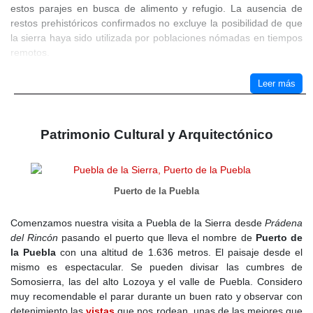
estos parajes en busca de alimento y refugio. La ausencia de
restos prehistóricos confirmados no excluye la posibilidad de que
la sierra haya sido utilizada por poblaciones nómadas en tiempos
remotos.
Durante el
siglo X
, la Sierra Norte de Madrid formaba parte de la
Leer más
frontera entre los territorios musulmanes de al-Ándalus y los
reinos cristianos del norte. Sin embargo, la presencia islámica en
la zona parece haber sido débil, ya que para 1076 la cercana villa
Patrimonio Cultural y Arquitectónico
de Buitrago estaba abandonada. La región quedó en un estado
de semi abandono, con pequeños asentamientos de pastores y
leñadores que se refugiaban en los montes.
Puerto de la Puebla
En el
siglo XI
, en 1083,
Alfonso VI
inició la conquista de la Sierra
Norte, consolidando su control tras la toma de Toledo en 1085. La
repoblación de la zona se convirtió en una prioridad para
Comenzamos nuestra visita a Puebla de la Sierra desde
Prádena
asegurar la frontera. En 1096, el monarca concedió términos a
del Rincón
pasando el puerto que lleva el nombre de
Puerto de
Buitrago, lo que marcó el nacimiento del futuro
Señorío de
la Puebla
con una altitud de 1.636 metros. El paisaje desde el
Buitrago
, al que quedaría adscrita
Puebla de la Sierra
.
mismo es espectacular. Se pueden divisar las cumbres de
Somosierra, las del alto Lozoya y el valle de Puebla. Considero
Las
Relaciones de Felipe II
señalan que
Puebla de la Sierra
muy recomendable el parar durante un buen rato y observar con
surgió en el
siglo XII
. En 1134,
Alfonso VII
promovió la creación
detenimiento las
vistas
que nos rodean, unas de las mejores que