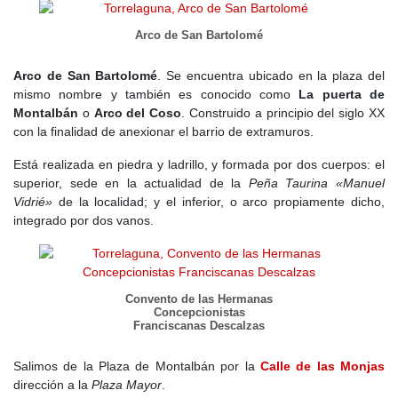
encanto de poder pasear por laguna de sus calles centenarias y
silenciosas, sin perder de vista todas la comodidades y avances
Arco de San Bartolomé
de este siglo.
Este municipio ha sido declarado Monumento Histórico -
Arco de San Bartolomé
. Se encuentra ubicado en la plaza del
Artístico en 1974
.
mismo nombre y también es conocido como
La puerta de
Montalbán
o
Arco del Coso
. Construido a principio del siglo XX
con la finalidad de anexionar el barrio de extramuros.
Está realizada en piedra y ladrillo, y formada por dos cuerpos: el
superior, sede en la actualidad de la
Peña Taurina «Manuel
Vidrié»
de la localidad; y el inferior, o arco propiamente dicho,
integrado por dos vanos.
Convento de las Hermanas
Concepcionistas
Franciscanas Descalzas
Salimos de la Plaza de Montalbán por la
Calle de las Monjas
dirección a la
Plaza Mayor
.