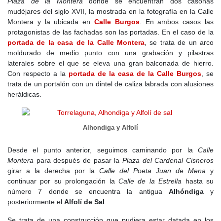
Plaza de la Montera
donde se encuentran dos casonas
mudéjares del siglo XVII, la mostrada en la fotografía en la Calle
Montera y la ubicada en
Calle Burgos
. En ambos casos las
protagonistas de las fachadas son las portadas. En el caso de la
portada de la casa de la Calle Montera
, se trata de un arco
moldurado de medio punto con una grabación y pilastras
laterales sobre el que se eleva una gran balconada de hierro.
Con respecto a la
portada de la casa de la Calle Burgos
, se
trata de un portalón con un dintel de caliza labrada con alusiones
heráldicas.
Alhondiga y Alfolí
Desde el punto anterior, seguimos caminando por la
Calle
Montera
para después de pasar la
Plaza del Cardenal Cisneros
girar a la derecha por la
Calle del Poeta Juan de Mena
y
continuar por su prolongación la
Calle de la Estrella
hasta su
número 7 donde se encuentra la antigua
Alhóndiga
y
posteriormente el
Alfolí de Sal
.
Se trata de una construcción que pudiera estar datada en los