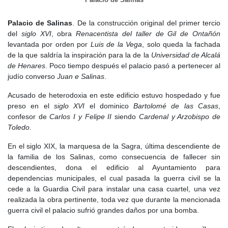
le permitía controlar los accesos hacia el valle del Jarama y la
sierra de Somosierra. A finales de siglo, la villa pasó a estar bajo
Palacio de Salinas
. De la construcción original del primer tercio
la jurisdicción del
Arzobispado de Toledo
, un hecho que marcaría
del
siglo XVI
, obra
Renacentista del taller de Gil de Ontañón
su futuro y definiría su identidad.
levantada por orden por
Luis de la Vega
, solo queda la fachada
de la que saldría la inspiración para la de la
Universidad de Alcalá
En el
siglo XIII
, se afianzaron las estructuras de poder en la villa,
de Henares
. Poco tiempo después el palacio pasó a pertenecer al
fortaleciéndose su papel como centro de abastecimiento y
judío converso
Juan e Salinas
.
resguardo en una región de vital importancia para la defensa de
Castilla.
Acusado de heterodoxia en este edificio estuvo hospedado y fue
preso en el
siglo XVI
el dominico
Bartolomé de las Casas
,
A medida que avanzaba el
siglo XIV
, Torrelaguna fue
confesor de
Carlos I y Felipe II
siendo
Cardenal y Arzobispo de
adquiriendo mayor relevancia dentro del señorío eclesiástico al
Toledo
.
que pertenecía. La expansión de la villa fue favorecida por el
crecimiento del comercio y la mejora de las infraestructuras, lo
En el siglo XIX, la marquesa de la Sagra, última descendiente de
que permitió que sus calles se poblaran de artesanos,
la familia de los Salinas, como consecuencia de fallecer sin
comerciantes y religiosos. En 1390, el
rey Juan I
le concedió el
descendientes, dona el edificio al Ayuntamiento para
título de villa
, lo que supuso un importante reconocimiento que
dependencias municipales, el cual pasada la guerra civil se la
aumentó su autonomía y reforzó su posición dentro del reino. La
cede a la Guardia Civil para instalar una casa cuartel, una vez
villa continuó su desarrollo bajo la protección del
Arzobispado de
realizada la obra pertinente, toda vez que durante la mencionada
Toledo
, consolidándose como un centro de importancia en la
guerra civil el palacio sufrió grandes daños por una bomba.
región.