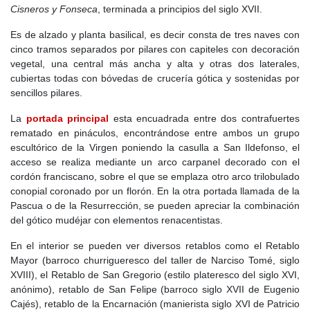
Cisneros y Fonseca
, terminada a principios del siglo XVII.
Es de alzado y planta basilical, es decir consta de tres naves con
cinco tramos separados por pilares con capiteles con decoración
vegetal, una central más ancha y alta y otras dos laterales,
cubiertas todas con bóvedas de crucería gótica y sostenidas por
sencillos pilares.
La
portada principal
esta encuadrada entre dos contrafuertes
rematado en pináculos, encontrándose entre ambos un grupo
escultórico de la Virgen poniendo la casulla a San Ildefonso, el
acceso se realiza mediante un arco carpanel decorado con el
cordón franciscano, sobre el que se emplaza otro arco trilobulado
conopial coronado por un florón. En la otra portada llamada de la
Pascua o de la Resurrección, se pueden apreciar la combinación
del gótico mudéjar con elementos renacentistas.
En el interior se pueden ver diversos retablos como el Retablo
Mayor (barroco churrigueresco del taller de Narciso Tomé, siglo
XVIII), el Retablo de San Gregorio (estilo plateresco del siglo XVI,
anónimo), retablo de San Felipe (barroco siglo XVII de Eugenio
Cajés), retablo de la Encarnación (manierista siglo XVI de Patricio