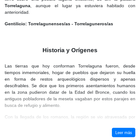
Torrelaguna
, aunque el lugar ya estuviera habitado con
anterioridad.
Gentilicio: Torrelagunenses/as - Torrelaguneros/as
Historia y Orígenes
Las tierras que hoy conforman Torrelaguna fueron, desde
tiempos inmemoriales, hogar de pueblos que dejaron su huella
en forma de restos arqueológicos dispersos y apenas
descifrables. Se dice que los primeros asentamientos humanos
en la zona pudieron datar de la Edad del Bronce, cuando los
antiguos pobladores de la meseta vagaban por estos parajes en
busca de refugio y alimento.
Con la llegada de los romanos, la región se vio atravesada por
calzadas que conectaban sus dominios, aunque la villa como tal
no existía aún, siendo más bien un punto de paso entre núcleos
Leer más
de mayor entidad. Con la caída del Imperio Romano y la llegada