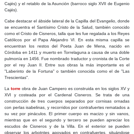
Cajés) y el retablo de la Asunción (barroco siglo XVII de Eugenio
Cajés).
Cabe destacar el ábside lateral de la Capilla del Evangelio, donde
se encuentra el Santísimo Cristo de la Salud, también conocido
como el Cristo de Cisneros, talla que les fue regalada a los Reyes
Católicos por el Papa Alejandro VI. En esta misma capilla se
encuentran los restos del Poeta Juan de Mena, nacido en
Córdoba en 1411 y muerto en Torrelaguna a causa de una doble
pulmonía en 1456. Fue nombrado traductor y cronista de la Corte
por el rey Juan II. Entre sus obras la más importante es el
"Laberinto de la Fortuna" o también conocida como el de "Las
Trescientas".
La
torre
obra de Juan Campero es construida en los siglos XV y
XVI y costeada por el Cardenal Cisneros. Se trata de una
construcción de tres cuerpos separados por cornisas ornadas
con perlas isabelinas, y recorridos por contrafuertes rematados a
su vez por pináculos. El primer cuerpo es macizo y sin vanos,
mientras que en el segundo y tercero se pueden apreciar los
escudos de Cisneros y de la Villa. En el exterior se pueden
observar los arbotntes apoyados en contrafuertes, situándose