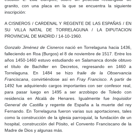
cultural y religioso. Sin embargo, hacia finales del siglo, con la
granito, con una placa en la que se encuentra la siguiente
crisis económica que empezó a afectar a Castilla, la villa
inscripción:
comenzó a notar los primeros signos de estancamiento.
A CISNEROS / CARDENAL Y REGENTE DE LAS ESPAÑAS / EN
La llegada del
siglo XVII
, trajo consigo un declive progresivo. La
SU VILLA NATAL DE TORRELAGUNA / LA DIPUTACION
crisis económica y la despoblación que afectaron a gran parte de
PROVINCIAL DE MADRID / 14-10-1960.
Castilla también hicieron mella en Torrelaguna, aunque su
importancia dentro del Arzobispado de Toledo la protegió de una
Gonzalo Jiménez de Cisneros
nació en Torrelaguna hacia 1436,
decadencia más acelerada. A pesar de las dificultades, la villa
falleciendo en Roa (Burgos) el 8 de noviembre de 1517. Entre los
siguió manteniendo su estructura urbana y su influencia religiosa,
años 1450-1460 estuvo estudiando en Salamanca donde obtuvo
aunque sus años de mayor esplendor ya habían quedado atrás.
el título de Bachiller en Decretos, regresando en 1460 a
Torrelaguna. En 1484 se hizo
fraile de la Observancia
Con la llegada del
siglo XVIII
, las reformas borbónicas intentaron
Franciscana
, convirtiéndose así en
Fray Francisco
. A partir de
reactivar la economía de la villa. La modernización de las
1492 fue adquiriendo cargos importantes con ser confesor real,
infraestructuras y la mejora de los caminos ayudaron a mantener
para pasar luego en 1495 a ser arzobispo de Toledo con
su relevancia como punto estratégico en las comunicaciones con
residencia en Alcalá de Henares. Igualmente fue
Inquisidor
Madrid. Sin embargo, la disminución de la actividad económica y
General de Castilla
y regente de España a la muerte del rey
la dependencia de la Iglesia como principal motor de la villa
Fernando. En Torrelaguna fueron varias sus aportaciones, tales
limitaron su desarrollo.
como la construcción de la iglesia parroquial, la fundación de un
El
siglo XIX
, estuvo marcado por profundos cambios. La Guerra
hospital, construcción del Pósito, el Convento Franciscano de la
de la Independencia dejó su huella en la villa, que sufrió saqueos
Madre de Dios y algunas más.