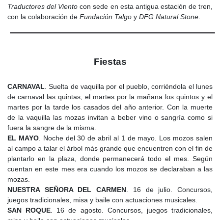
basaba en la ganadería y la agricultura, aunque la dureza del
Traductores del Viento
con sede en esta antigua estación de tren,
terreno limitaba el desarrollo de los cultivos.
con la colaboración de
Fundación Talgo
y
DFG Natural Stone
.
A finales del
siglo XVIII
, la pequeña comunidad de Valdemanco
ya contaba con su propia iglesia, dedicada a San Roque y
Nuestra Señora del Carmen. En 1737, la iglesia fue reconstruida
Fiestas
y se comenzó a enterrar allí a los fallecidos, en lugar de hacerlo
en el convento franciscano de San Antonio de La Cabrera, como
se hacía hasta entonces.
CARNAVAL
. Suelta de vaquilla por el pueblo, corriéndola el lunes
de carnaval las quintas, el martes por la mañana los quintos y el
El
siglo XIX
, trajo consigo la independencia administrativa de
martes por la tarde los casados del año anterior. Con la muerte
Valdemanco, un hito que transformó la vida del pueblo. Hasta ese
de la vaquilla las mozas invitan a beber vino o sangría como si
momento, la aldea estaba supeditada a Bustarviejo en todos los
fuera la sangre de la misma.
aspectos, desde la justicia hasta la organización de los bienes
EL MAYO
. Noche del 30 de abril al 1 de mayo. Los mozos salen
comunales. Sin embargo, la política de reorganización territorial
al campo a talar el árbol más grande que encuentren con el fin de
de España permitió que Valdemanco se convirtiera en municipio
plantarlo en la plaza, donde permanecerá todo el mes. Según
independiente en 1841.
cuentan en este mes era cuando los mozos se declaraban a las
mozas.
La emancipación no fue sencilla. Durante años, Valdemanco
NUESTRA SEÑORA DEL CARMEN
. 16 de julio. Concursos,
había pagado tributos a Bustarviejo y dependía de su
juegos tradicionales, misa y baile con actuaciones musicales.
ayuntamiento para tomar decisiones sobre el uso de tierras,
SAN ROQUE
. 16 de agosto. Concursos, juegos tradicionales,
pastos y caminos. La separación se formalizó el 7 de enero de