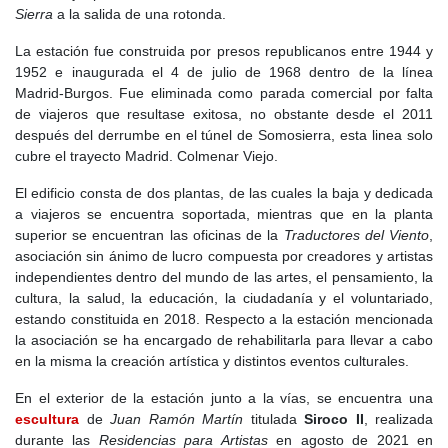
futuro de Valdemanco. A nivel económico, el siglo XVI marcó el
Sierra
a la salida de una rotonda.
comienzo de la explotación organizada de las canteras de
granito, aunque a una escala muy reducida y destinada a la
La estación fue construida por presos republicanos entre 1944 y
construcción local. No sería hasta siglos posteriores cuando la
1952 e inaugurada el 4 de julio de 1968 dentro de la línea
extracción de piedra se convertiría en el motor económico de
Madrid-Burgos. Fue eliminada como parada comercial por falta
Valdemanco.
de viajeros que resultase exitosa, no obstante desde el 2011
después del derrumbe en el túnel de Somosierra, esta linea solo
La iglesia de San Roque y Nuestra Señora del Carmen, aunque
cubre el trayecto Madrid. Colmenar Viejo.
de construcción más tardía, probablemente tuvo su origen en
esta época como una pequeña ermita. Hasta entonces, los
El edificio consta de dos plantas, de las cuales la baja y dedicada
habitantes del pueblo dependían de la parroquia de Bustarviejo
a viajeros se encuentra soportada, mientras que en la planta
para oficios religiosos y entierros.
superior se encuentran las oficinas de la
Traductores del Viento
,
asociación sin ánimo de lucro compuesta por creadores y artistas
En el
siglo XVII
,
Felipe IV
concedió el título de villa a Bustarviejo
independientes dentro del mundo de las artes, el pensamiento, la
en 1626, que logró independizarse de Segovia junto con sus
cultura, la salud, la educación, la ciudadanía y el voluntariado,
aldeas anejas, entre ellas Valdemanco y Navalafuente. Sin
estando constituida en 2018. Respecto a la estación mencionada
embargo, Valdemanco siguió dependiendo de Bustarviejo en
la asociación se ha encargado de rehabilitarla para llevar a cabo
cuestiones administrativas y eclesiásticas. En 1650, un nuevo
en la misma la creación artística y distintos eventos culturales.
privilegio real confirmó la separación definitiva de Segovia,
consolidando la autonomía de Bustarviejo y sus aldeas. Para
En el exterior de la estación junto a la vías, se encuentra una
entonces, Valdemanco contaba con 14 vecinos, lo que
escultura
de
Juan Ramón Martín
titulada
Siroco II
, realizada
equivaldría a unas 50 personas. La economía del lugar se
durante las
Residencias para Artistas
en agosto de 2021 en