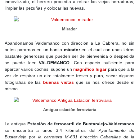
inmovilizado, el herrero procedía a retirar las viejas herraduras,
Más allá de la leyenda, los documentos históricos mencionan la
limpiar las pezuñas y colocar las nuevas.
existencia de Valdemanco antes de esta fecha. En 1460, la aldea
aparece en varios pleitos entre los pueblos vecinos de Cabanillas,
Bustarviejo y Navalafuente, en disputas por la delimitación de sus
Mirador
tierras. Esto confirma que Valdemanco ya era un caserío
reconocido, aunque dependiente de Bustarviejo tanto en términos
Abandonamos Valdemanco con dirección a La Cabrera, no sin
administrativos como religiosos.
antes pararnos en un bonito
mirador
en el cual con unas letras
El
siglo XVI
, fue un período de consolidación para Valdemanco.
bastante generosas que pueden ser de bienvenida o despedida
Aunque seguía dependiendo de Bustarviejo, comenzó a
se puede leer
VALDEMANCO
. Con espacio suficiente para
estructurarse como un núcleo más estable. La población
aparcar varios coches, supone un
magnífico lugar
para que a la
aumentó lentamente, y sus habitantes vivían de la ganadería y la
vez de respirar un aire totalmente fresco y puro, sacar algunas
agricultura de subsistencia. El catastro de Felipe II, realizado en
fotografías de las
buenas vistas
que se nos ofrece desde el
1575, da cuenta de que el pueblo aún era una aldea modesta, sin
mismo.
apenas construcciones destacables.
El cambio más importante para la región fue la independencia de
Antigua estación ferroviaria
Bustarviejo respecto de Segovia en 1626, pero este proceso tuvo
sus raíces en el siglo XVI. En esos años, Bustarviejo, junto con
La antigua
Estación de ferrocarril de Bustarviejo-Valdemanco
sus aldeas anejas, luchaba por emanciparse de la autoridad de la
se encuentra a unos 3,4 kilómetros del
Ayuntamiento de
Comunidad de Villa y Tierra de Segovia, lo que influiría en el
Bustarviejo
por
la carretera M-631
dirección
Cabanillas de la