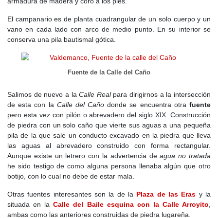
armadura de madera y coro a los pies.
núcleo mayor, como Bustarviejo, empezaba a tomar forma, y
El campanario es de planta cuadrangular de un solo cuerpo y un
Valdemanco quedó ligado a esta villa como un anexo bajo su
vano en cada lado con arco de medio punto. En su interior se
jurisdicción.
conserva una pila bautismal gótica.
Durante el
siglo XIII
, los caminos que cruzaban la Sierra Norte
cobraron importancia, conectando los pequeños pueblos con
lugares estratégicos como Buitrago y Lozoya. Es posible que en
Fuente de la Calle del Caño
estos años se estableciera el núcleo primitivo de Valdemanco,
ligado al paso de viajeros y comerciantes. La existencia de una
Salimos de nuevo a la
Calle Real
para dirigirnos a la intersección
población estable se hace cada vez más evidente, aunque sigue
de esta con la
Calle del Caño
donde se encuentra otra
fuente
sin aparecer en los documentos de la época.
pero esta vez con pilón o abrevadero del siglo XIX. Construcción
de piedra con un solo caño que vierte sus aguas a una pequeña
El crecimiento de la villa de Segovia y su influencia en la
pila de la que sale un conducto excavado en la piedra que lleva
Comunidad de Villa y Tierra favoreció la organización de aldeas
las aguas al abrevadero construido con forma rectangular.
como Valdemanco, que poco a poco iban adquiriendo su
Aunque existe un letrero con la advertencia de
agua no tratada
identidad propia. Aunque la repoblación avanzaba, la vida en
he sido testigo de como alguna persona llenaba algún que otro
estas tierras seguía siendo dura, marcada por el aislamiento y la
botijo, con lo cual no debe de estar mala.
supervivencia en un entorno hostil.
Otras fuentes interesantes son la de la
Plaza de las Eras
y la
El
siglo XIV
, estuvo marcado por tiempos difíciles. La peste
situada en la
Calle del Baile esquina con la Calle Arroyito
,
negra y las guerras civiles asolaron Castilla, y muchas aldeas de
ambas como las anteriores construidas de piedra lugareña.
la sierra sufrieron un descenso en su población. Sin embargo, el