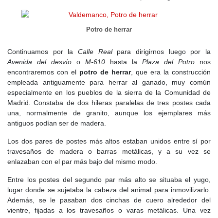
nombre de Valdemanco aparece por primera vez en un
documento del siglo XIV: el
Libro de la Montería
, una obra
encargada por el
rey Alfonso XI
entre 1312 y 1350. En este libro
Potro de herrar
se menciona el
Valle de Albalate
, donde se encontraba
la casa de
Muño Manco
, un enclave conocido por ser un buen lugar de caza
Continuamos por la
Calle Real
para dirigirnos luego por la
de osos y jabalíes en invierno.
Avenida del desvío
o
M-610
hasta la
Plaza del Potro
nos
encontraremos con el
potro de herrar
, que era la construcción
Esta mención sugiere que Valdemanco ya tenía un pequeño
empleada antiguamente para herrar al ganado, muy común
asentamiento en esta época, ligado a la caza y al
especialmente en los pueblos de la sierra de la Comunidad de
aprovechamiento de los recursos naturales. La sierra seguía
Madrid. Constaba de dos hileras paralelas de tres postes cada
siendo un refugio, y sus habitantes dependían de los montes y
una, normalmente de granito, aunque los ejemplares más
los ríos para subsistir.
antiguos podían ser de madera.
Según la tradición, a principios del
siglo XV
, un hombre conocido
Los dos pares de postes más altos estaban unidos entre sí por
como
Valdés el Manco
se estableció en estas tierras y fundó un
travesaños de madera o barras metálicas, y a su vez se
núcleo de población que con el tiempo daría lugar a Valdemanco.
enlazaban con el par más bajo del mismo modo.
La leyenda cuenta que en torno a 1508, Valdés construyó una
venta en un camino que unía Lozoya con Buitrago y Madrid,
Entre los postes del segundo par más alto se situaba el yugo,
atrayendo a viajeros y comerciantes. Sus hijos, siguiendo su
lugar donde se sujetaba la cabeza del animal para inmovilizarlo.
ejemplo, levantaron sus propias casas cerca de la venta,
Además, se le pasaban dos cinchas de cuero alrededor del
formando una pequeña comunidad.
vientre, fijadas a los travesaños o varas metálicas. Una vez