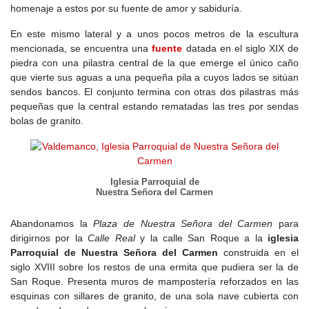
homenaje a estos por su fuente de amor y sabiduría.
Toledo en 1085. La sierra, con su difícil orografía y su clima
implacable, se convirtió en un refugio tanto para los musulmanes
En este mismo lateral y a unos pocos metros de la escultura
que huían como para los cristianos que llegaban. Las aldeas
mencionada, se encuentra una
fuente
datada en el siglo XIX de
crecían en torno a caminos y pastizales, y Valdemanco no fue
piedra con una pilastra central de la que emerge el único caño
una excepción. Su existencia todavía era incierta en este siglo,
que vierte sus aguas a una pequeña pila a cuyos lados se sitúan
pero su entorno ya formaba parte de la vasta red de
sendos bancos. El conjunto termina con otras dos pilastras más
fortificaciones y atalayas que vigilaban el avance de las fronteras.
pequeñas que la central estando rematadas las tres por sendas
bolas de granito.
A lo largo del
siglo XII
, el dominio cristiano se afianzó en la
región. Las aldeas de la sierra fueron otorgadas a comunidades
de villa y tierra como la de Segovia, organizadas en concejos que
protegían los derechos de los colonos. Se establecieron
privilegios para incentivar la repoblación y los montes de
Iglesia Parroquial de
Nuestra Señora del Carmen
Valdemanco comenzaron a llenarse de pastores y campesinos
que buscaban un futuro mejor. Las tierras fértiles eran escasas,
Abandonamos la
Plaza de Nuestra Señora del Carmen
para
pero los recursos naturales, como la piedra y la madera, ofrecían
dirigirnos por la
Calle Real
y la calle San Roque a la
iglesia
un medio de vida a los recién llegados.
Parroquial de Nuestra Señora del Carmen
construida en el
La iglesia comenzó a consolidarse como un poder fundamental
siglo XVIII sobre los restos de una ermita que pudiera ser la de
en la región, y es posible que en esta época ya existiera una
San Roque. Presenta muros de mampostería reforzados en las
primitiva ermita o un lugar de culto vinculado a los primeros
esquinas con sillares de granito, de una sola nave cubierta con
repobladores cristianos. El sistema de aldeas dependientes de un