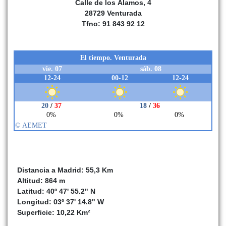
Calle de los Álamos, 4
otros pueblos, arrasaron el caserío y quemaron varias casas. La
28729 Venturada
villa quedó desierta durante un tiempo, pues sus habitantes
Tfno: 91 843 92 12
huyeron a pueblos cercanos. Cuando la guerra terminó,
Venturada resurgió de las cenizas, pero con dificultades. La
población apenas creció y los censos de Pascual Madoz en 1848
mencionan un pueblo pobre, con menos de 150 habitantes y
casas de mala construcción. Sin embargo, la aparición de las
primeras explotaciones de cal y piedra comenzó a dar empleo a
algunos vecinos.
Al comienzo del
siglo XX
, Venturada seguía dependiendo de la
agricultura de subsistencia y la ganadería. La población era
escasa y las condiciones de vida no eran muy diferentes de las
del siglo XIX. El
Diccionario de Pascual Madoz
, actualizado en
esos años, describe Venturada como un lugar pequeño, con
pocas casas y sin industria, con caminos en mal estado que
Distancia a Madrid: 55,3 Km
dificultaban la comunicación con Torrelaguna y Madrid. Las
Altitud: 864 m
canteras de piedra caliza y yeso, que ya se explotaban en siglos
Latitud: 40º 47' 55.2" N
anteriores, seguían siendo una fuente secundaria de ingresos,
Longitud: 03º 37' 14.8" W
aunque no con la suficiente importancia como para cambiar la
Superficie: 10,22 Km²
estructura económica del pueblo.