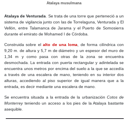
Atalaya musulmana
abandonaban los pequeños pueblos en busca de oportunidades
en ciudades más grandes como Madrid o Alcalá de Henares,
Atalaya de Venturada
. Se trata de una torre que perteneció a un
dejando atrás un Venturada envejecido y con dificultades para
sistema de vigilancia junto con las de Torrelaguna, Venturada y El
mantenerse. En 1652, el reino sufrió una gran crisis agrícola, con
Vellón, entre Talamanca de Jarama y el Puerto de Somosierra
sequías y malas cosechas que afectaron duramente a la región.
durante el emirato de Mohamed I de Córdoba.
Los campos de trigo y cebada no dieron los frutos esperados, y la
escasez de alimentos encareció los precios. Hacia finales del
Construida sobre el
alto de una loma
, de forma cilíndrica con
siglo, con Carlos II en el trono, Venturada apenas había crecido.
9,20 m. de altura y 5,7 m de diámetro y un espesor del muro de
1,34 m y como pasa con otras de la zona se encuentra
El
siglo XVIII
, trajo cambios importantes a España con la
llegada
desmochada. La entrada con puerta rectangular y adintelada se
de los Borbones al trono
tras la
Guerra de Sucesión Española
.
encuentra unos metros por encima del suelo a la que se accedía
Felipe V
impuso una nueva administración centralista que afectó
a través de una escalera de mano, teniendo en su interior dos
a pueblos como Venturada, ahora bajo un control más estricto del
alturas, accediendo al piso superior de igual manera que a la
Estado. El
Catastro del Marqués de la Ensenada
, realizado en
entrada, es decir mediante una escalera de mano.
1752, proporciona una visión detallada de la situación de
Venturada en la segunda mitad del siglo. En él se registraron 33
Se encuentra situada a la entrada de la urbanización
Cotos de
vecinos (alrededor de 100 habitantes), lo que indica un leve
Monterrey
teniendo un acceso a los pies de la Atalaya bastante
crecimiento respecto al siglo anterior.
asequible.
La economía local seguía dependiendo del campo, con cultivos
de trigo, cebada, centeno y garbanzos. También se mencionan