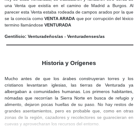
una Venta que existía en el camino de Madrid a Burgos. Al
parecer esta Venta estaba rodeada de campos arados por la que
se la conocía como
VENTA ARADA
que por corrupción del léxico
termino llamándose
VENTURADA
Gentilicio: Venturadeños/as - Venturadenses/as
Historia y Orígenes
Mucho antes de que los árabes construyeran torres y los
cristianos levantaran iglesias, las tierras de Venturada ya
albergaban a comunidades humanas. Los primeros habitantes,
nómadas que recorrían la Sierra Norte en busca de refugio y
alimento, dejaron pocas huellas de su paso. No hay restos de
grandes asentamientos, pero es probable que, como en otras
zonas de la región, cazadores y recolectores se guarecieran en
cuevas y aprovecharan los recursos del entorno.
La riqueza natural del lugar, con arroyos y tierras fértiles, atrajo a