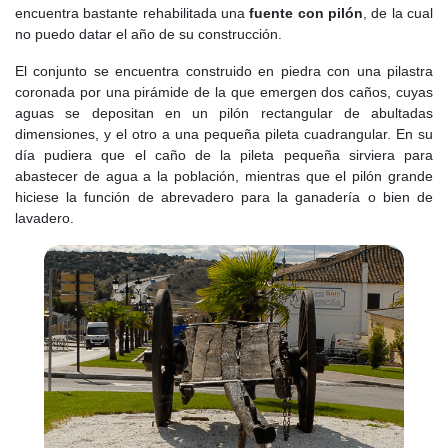
encuentra bastante rehabilitada una
fuente con pilón
, de la cual
apenas un pequeño caserío en el camino de la sierra, cuya
no puedo datar el año de su construcción.
atalaya había perdido su función original y comenzaba a ser
olvidada.
El conjunto se encuentra construido en piedra con una pilastra
coronada por una pirámide de la que emergen dos caños, cuyas
Durante el
siglo XVI
, Venturada fue incluida en 1579 en las
aguas se depositan en un pilón rectangular de abultadas
Relaciones de Felipe II como lugar dependiente de Uceda. Sin
dimensiones, y el otro a una pequeña pileta cuadrangular. En su
embargo, la época de los señoríos eclesiásticos estaba llegando
día pudiera que el caño de la pileta pequeña sirviera para
a su fin. En 1593, tras largas disputas con los condes de Uceda,
abastecer de agua a la población, mientras que el pilón grande
Venturada obtuvo el título de villa, lo que significaba que ya no
hiciese la función de abrevadero para la ganadería o bien de
debía rendir cuentas a Uceda y podía gobernarse con su propio
lavadero.
ayuntamiento. Este fue el momento más importante de su
historia, pues la villa pasaba de ser un simple caserío a tener
autonomía jurídica. Sin embargo, la economía no cambió mucho:
sus habitantes seguían dependiendo de la agricultura y la
ganadería, y la vida continuaba con la misma dureza de siempre.
Tras la obtención del título de villa en 1593, Venturada comenzó
el
siglo XVII
con un nuevo estatus, pero sus condiciones de vida
no mejoraron significativamente. Aunque ya no dependía
directamente del condado de Uceda, su economía seguía
vinculada a la agricultura y la ganadería, con pocos cambios en la