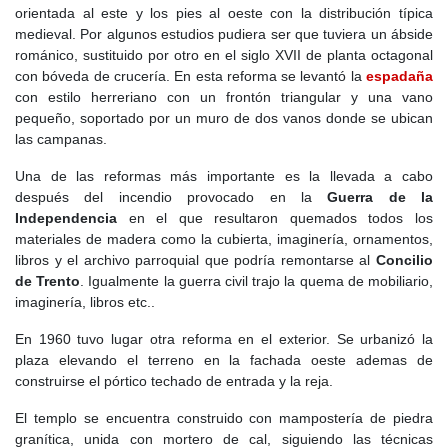
orientada al este y los pies al oeste con la distribución típica
parte, permaneció un pequeño asentamiento rural, un puesto
medieval. Por algunos estudios pudiera ser que tuviera un ábside
avanzado en una frontera en tensión.
románico, sustituido por otro en el siglo XVII de planta octagonal
En el
siglo XI
, los ecos de la guerra resonaban en la sierra. En
con bóveda de crucería. En esta reforma se levantó la
espadaña
1085,
Alfonso VI, rey de León y Castilla
,
tomó Toledo
y con él,
con estilo herreriano con un frontón triangular y una vano
toda la
Marca Media
. La población musulmana de la zona se vio
pequeño, soportado por un muro de dos vanos donde se ubican
obligada a convertirse, huir o resistir.
Venturada
, junto con otras
las campanas.
aldeas, quedó incorporada al recién conquistado
alfoz de Uceda
,
Una de las reformas más importante es la llevada a cabo
que pasó a formar parte del
Reino de Castilla
.
después del incendio provocado en la
Guerra de la
Bajo dominio cristiano, la
atalaya de Venturada
cambió de manos,
Independencia
en el que resultaron quemados todos los
pero no de función. Ahora, servía a los castellanos para vigilar
materiales de madera como la cubierta, imaginería, ornamentos,
posibles incursiones almohades desde el sur. Sin embargo, con el
libros y el archivo parroquial que podría remontarse al
Concilio
tiempo, la frontera se alejó y la torre perdió importancia
de Trento
. Igualmente la guerra civil trajo la quema de mobiliario,
estratégica. La región comenzó a poblarse con repobladores
imaginería, libros etc..
cristianos llegados del norte, mozárabes que habían vivido bajo
En 1960 tuvo lugar otra reforma en el exterior. Se urbanizó la
dominio musulmán y algún que otro mudéjar que prefirió
plaza elevando el terreno en la fachada oeste ademas de
quedarse. La tierra se dividió en pastos y tierras de cultivo, y
construirse el pórtico techado de entrada y la reja.
Venturada se convirtió en un enclave rural de escasa entidad.
El templo se encuentra construido con mampostería de piedra
Los años pasaron, y con ellos llegó la estabilidad. Fue entonces
granítica, unida con mortero de cal, siguiendo las técnicas
cuando, a finales del
siglo XII
o inicios del
XIII
, se levantó la