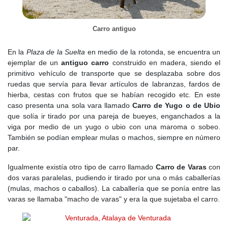
estructura social del pueblo.
A comienzos del siglo,
Felipe III
y su valido el
Duque de Lerma
Carro antiguo
impulsaron la venta de jurisdicciones y señoríos para llenar las
arcas reales. En este contexto, muchas villas fueron revendidas a
nuevos señores, pero Venturada se mantuvo dentro del
En la
Plaza de la Suelta
en medio de la rotonda, se encuentra un
patrimonio de la Corona, lo que le permitió conservar su
ejemplar de un
antiguo carro
construido en madera, siendo el
independencia. Sin embargo, la villa no prosperó. Los registros
primitivo vehículo de transporte que se desplazaba sobre dos
de la época mencionan una población estancada y una economía
ruedas que servía para llevar artículos de labranzas, fardos de
basada en el autoabastecimiento. Los caminos que conectaban
hierba, cestas con frutos que se habían recogido etc. En este
Venturada con otros pueblos estaban en mal estado y las
caso presenta una sola vara llamado
Carro de Yugo o de Ubio
comunicaciones eran difíciles, lo que impedía su desarrollo
que solía ir tirado por una pareja de bueyes, enganchados a la
comercial.
viga por medio de un yugo o ubio con una maroma o sobeo.
También se podían emplear mulas o machos, siempre en número
Las guerras de la primera mitad del
siglo XVII
, especialmente la
par.
Guerra de los Treinta Años
, también afectaron a la villa. Aunque
no hubo enfrentamientos directos en la región, la presión fiscal
Igualmente existía otro tipo de carro llamado
Carro de Varas
con
impuesta por el gobierno para financiar el conflicto empobreció
dos varas paralelas, pudiendo ir tirado por una o más caballerías
aún más a sus habitantes, obligándolos a pagar impuestos cada
(mulas, machos o caballos). La caballería que se ponía entre las
vez más elevados.
varas se llamaba "macho de varas" y era la que sujetaba el carro.
A mediados de siglo, durante el reinado de
Felipe IV
, la
despoblación era un problema en toda Castilla. Muchos jóvenes