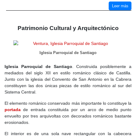
grupos más organizados en la Edad del Bronce. Aunque no se
Leer más
han hallado restos directos en Venturada, es muy posible que sus
primeros pobladores compartieran costumbres con los habitantes
de las cercanas Talamanca o Uceda, donde se han encontrado
Patrimonio Cultural y Arquitectónico
vestigios de culturas protohistóricas.
Con el avance musulmán en la península, la región de Venturada
se convirtió en un punto clave dentro de la
Marca Media
, una
Iglesia Parroquial de Santiago
franja de territorio fortificada que separaba los dominios cristianos
del norte y el
Califato de Córdoba
. Fue
Abderramán III
quien, en
su afán por consolidar el control de esta frontera, ordenó la
Iglesia Parroquial de Santiago
. Construida posiblemente a
construcción de una serie de atalayas. Estas torres de vigilancia
mediados del siglo XII en estilo románico clásico de Castilla.
no solo servían para la defensa, sino también para garantizar la
Junto con la iglesia del Convento de San Antonio en la Cabrera
explotación de los fértiles valles del Jarama.
constituyen las dos únicas piezas de estilo románico al sur del
Sistema Central.
La
atalaya de Venturada
se alzó como una vigía incansable sobre
la llanura, conectada visualmente con sus hermanas en El Molar,
El elemento románico conservado más importante lo constituye la
El Vellón y Torrelaguna. Bajo su sombra, los pastores
portada
de entrada constituida por un arco de medio punto
musulmanes traían su ganado, confiados en que cualquier
envuelto por tres arquivoltas con decorados románicos bastante
peligro sería advertido a tiempo. A lo lejos, en Talamanca y
erosionados.
Uceda, florecían núcleos urbanos musulmanes donde la vida
El interior es de una sola nave rectangular con la cabecera
giraba en torno a los zocos y las mezquitas. Venturada, por su