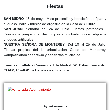
pequeños viñedos y huertas, aunque estos productos no tenían
Fiestas
un gran volumen comercial. La ganadería, en especial el ganado
lanar, era la principal fuente de ingresos, pero su lana no era de
buena calidad y no podía competir con la de otros pueblos
SAN ISIDRO
. 15 de mayo. Misa procesión y bendición del `pan y
cercanos.
el queso. Baile y música de organillo en la Casa de Cultura.
SAN JUAN
. Semana del 24 de junio. Fiestas patronales .
Los impuestos y tributos seguían siendo una gran carga para los
Concursos, juegos infantiles, orquesta con baile, oficios religiosos
vecinos. Los diezmos eclesiásticos debían pagarse a la
y fuegos artificiales.
parroquia, y el concejo de Venturada tenía que contribuir a los
NUESTRA SEÑORA DE MONTEREY
. Del 19 al 25 de Julio.
repartimientos generales de la Corona, lo que generaba
Fiestas propias del la urbanización Cotos de Monterrey.
frecuentes quejas y dificultades para cumplir con los pagos. A
Competiciones deportivas y conciertos musicales.
finales del siglo, la situación empezó a mejorar ligeramente. El
censo de Floridablanca
de 1789 indica que la población había
Fuentes: Folletos Comunidad de Madrid, WEB Ayuntamiento,
crecido a unos 40 vecinos (aproximadamente 120 habitantes), lo
COAM, ChatGPT y Paneles explicativos
que confirma una recuperación lenta pero constante. La mejora
de los caminos y el desarrollo de nuevas vías de comunicación
impulsadas por Carlos III ayudaron a que Venturada se conectara
mejor con Torrelaguna y Madrid, facilitando el transporte de
productos agrícolas y la llegada de forasteros.
En el
siglo XIX
, las tropas de Napoleón pasaron por Venturada
Ayuntamiento
en su retirada de Madrid en 1808. Como hicieron en muchos