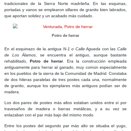
tradicionales de la Sierra Norte madrileña. En las esquinas,
iglesia de Santiago, símbolo de que el pequeño poblado
portadas y vanos se emplearon sillares de granito bien labrados,
comenzaba a consolidarse. Su construcción, en piedra granítica,
que aportan solidez y un acabado más cuidado.
mostraba la simplicidad de la arquitectura románica rural. La
iglesia, además de ser un lugar de culto, se convirtió en el eje en
torno al cual giraría la vida de la villa. Poco a poco, algunas casas
comenzaron a agruparse en torno a ella, dando lugar al primer
Potro de herrar
núcleo urbano de Venturada.
En el esquinazo de la
antigua N-1 o Calle Agueda
con las
Calle
La Carrera de Francia, el viejo camino que conectaba Madrid con
de Los Álamos
, se encuentra el antiguo, aunque bastante
los puertos de la sierra, se convirtió en el eje de comunicación y
rehabilitado,
Potro de herrar
. Era la construcción empleada
crecimiento de la villa. Los viajeros que se dirigían al norte hacían
antiguamente para herrar al ganado, muy común especialmente
aquí una parada, y pronto surgieron mesones y pequeñas casas
en los pueblos de la sierra de la Comunidad de Madrid. Constaba
de labor.
de dos hileras paralelas de tres postes cada una, normalmente
de granito, aunque los ejemplares más antiguos podían ser de
En el
siglo XIII
, bajo el reinado de
Fernando III
, la organización
madera.
del territorio tomó un giro decisivo. La villa de Uceda, que había
pasado de manos reales a manos eclesiásticas, dominaba
Los dos pares de postes más altos estaban unidos entre sí por
Venturada, que debía pagar tributos y seguir sus mandatos.
travesaños de madera o barras metálicas, y a su vez se
Venturada, a pesar de su posición estratégica en el camino a
enlazaban con el par más bajo del mismo modo.
Somosierra, siguió siendo un enclave menor dentro del condado.
Sin embargo, la paz relativa permitió que su población creciera
Entre los postes del segundo par más alto se situaba el yugo,
lentamente.