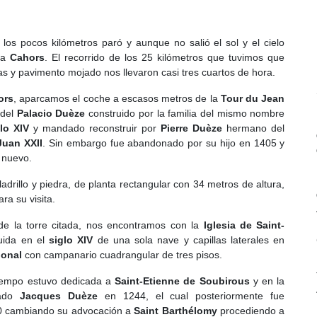
 los pocos kilómetros paró y aunque no salió el sol y el cielo
 a
Cahors
. El recorrido de los 25 kilómetros que tuvimos que
vas y pavimento mojado nos llevaron casi tres cuartos de hora.
ors
, aparcamos el coche a escasos metros de la
Tour du Jean
 del
Palacio Duèze
construido por la familia del mismo nombre
lo XIV
y mandado reconstruir por
Pierre Duèze
hermano del
Juan XXII
. Sin embargo fue abandonado por su hijo en 1405 y
e nuevo.
adrillo y piedra, de planta rectangular con 34 metros de altura,
ra su visita.
de la torre citada, nos encontramos con la
Iglesia de Saint-
uida en el
siglo XIV
de una sola nave y capillas laterales en
ional
con campanario cuadrangular de tres pisos.
tiempo estuvo dedicada a
Saint-Etienne de Soubirous
y en la
zado
Jacques Duèze
en 1244, el cual posteriormente fue
 cambiando su advocación a
Saint Barthélomy
procediendo a