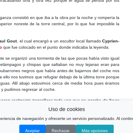
, fracasando una y otra vez porque el agua se perdía por los
ganza consistió en que iba a la obra por la noche y rompería la
perior noreste de la torre central, por lo que fue imposible la
aul Gout
, el cual encargó a un escultor local llamado
Cyprien-
o
que fue colocado en el punto donde indicaba la leyenda.
te se organizó una tormenta de las que pocas había visto igual
os relámpagos y chispas que saltaban no muy lejanas eran para
nubarrones negros que había antes de bajarnos del coche nos
e ello nos tuvimos que refugiar debajo de la última torre porque
aguas. Allí abajo estuvimos cerca de media hora pues éramos
o y pudimos regresar al coche.
ueron realmente terroríficos toda vez que no paraba de llover
r fin en el camping y casi directamente a la cama.
Uso de cookies
xperiencia de navegación y ofrecerte un servicio personalizado. Al con
Aceptar
Rechazar
Más opciones
© amiaire.net & pueblosmadrid.net 2026
CONTACTO