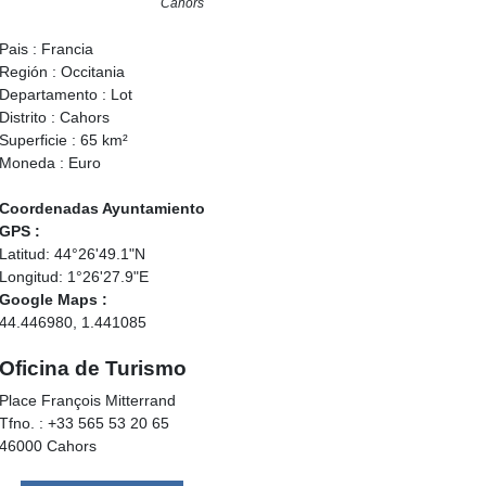
Cahors
Pais : Francia
Región : Occitania
Departamento : Lot
Distrito : Cahors
Superficie : 65 km²
Moneda : Euro
Coordenadas Ayuntamiento
GPS :
Latitud: 44°26'49.1"N
Longitud: 1°26'27.9"E
Google Maps :
44.446980, 1.441085
Oficina de Turismo
Place François Mitterrand
Tfno. : +33 565 53 20 65
46000 Cahors