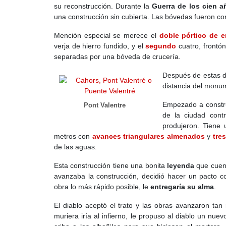
su reconstrucción. Durante la
Guerra de los cien a
una construcción sin cubierta. Las bóvedas fueron con
Mención especial se merece el
doble pórtico de e
verja de hierro fundido, y el
segundo
cuatro, frontó
separadas por una bóveda de crucería.
Después de estas do
distancia del monu
Empezado a constru
Pont Valentre
de la ciudad cont
produjeron. Tiene 
metros con
avances triangulares almenados
y
tres
de las aguas.
Esta construcción tiene una bonita
leyenda
que cuen
avanzaba la construcción, decidió hacer un pacto c
obra lo más rápido posible, le
entregaría su alma
.
El diablo aceptó el trato y las obras avanzaron ta
muriera iría al infierno, le propuso al diablo un nue