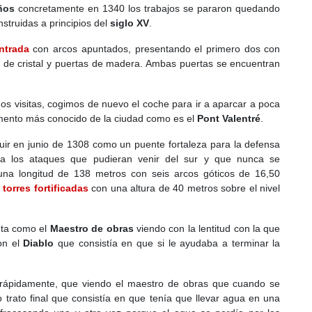
ños
concretamente en 1340 los trabajos se pararon quedando
struidas a principios del
siglo XV
.
ntrada
con arcos apuntados, presentando el primero dos con
n de cristal y puertas de madera. Ambas puertas se encuentran
s visitas, cogimos de nuevo el coche para ir a aparcar a poca
mento más conocido de la ciudad como es el
Pont Valentré
.
ir en junio de 1308 como un puente fortaleza para la defensa
ra los ataques que pudieran venir del sur y que nunca se
una longitud de 138 metros con seis arcos góticos de 16,50
 torres fortificadas
con una altura de 40 metros sobre el nivel
ta como el
Maestro de obras
viendo con la lentitud con la que
on el
Diablo
que consistía en que si le ayudaba a terminar la
n rápidamente, que viendo el maestro de obras que cuando se
vo trato final que consistía en que tenía que llevar agua en una