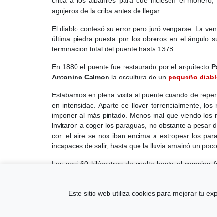
criba a los albañiles para que hiciesen el mortero
agujeros de la criba antes de llegar.
El diablo confesó su error pero juró vengarse. La ven
última piedra puesta por los obreros en el ángulo su
terminación total del puente hasta 1378.
En 1880 el puente fue restaurado por el arquitecto
P
Antonine Calmon
la escultura de un
pequeño diabl
Estábamos en plena visita al puente cuando de repen
en intensidad. Aparte de llover torrencialmente, l
imponer al más pintado. Menos mal que viendo los 
invitaron a coger los paraguas, no obstante a pesar d
con el aire se nos iban encima a estropear los par
incapaces de salir, hasta que la lluvia amainó un poc
Los casi 60 kilómetros de vuelta hasta el camping f
torrencialmente y con un viento más que generoso. Po
Este sitio web utiliza cookies para mejorar tu e