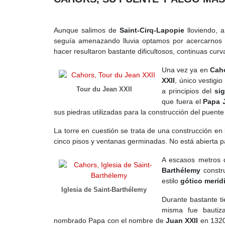
Aunque salimos de
Saint-Cirq-Lapopie
lloviendo, a
seguía amenazando lluvia optamos por acercarnos
hacer resultaron bastante dificultosos, continuas cur
Una vez ya en
Cah
XXII
, único vestigio
Tour du Jean XXII
a principios del
sig
que fuera el
Papa 
sus piedras utilizadas para la construcción del puent
La torre en cuestión se trata de una construcción en l
cinco pisos y ventanas germinadas. No está abierta pa
A escasos metros 
Barthélemy
constr
estilo
gótico merid
Iglesia de Saint-Barthélemy
Durante bastante 
misma fue bauti
nombrado Papa con el nombre de
Juan XXII
en 1320