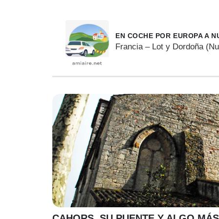
EN COCHE POR EUROPA A N
Francia – Lot y Dordoña (Nu
CAHORS, SU PUENTE Y ALGO MÁS