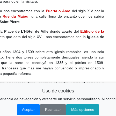
 para quien la visitara.
a nos encontramos con la
Puerta o Arco
del siglo XIV por la
la
Rue du Majou
, una calle llena de encanto que nos subirá
Saint Pierre
.
 la
Place de L'Hôtel de Ville
donde aparte del
Edificio de la
to que data del siglo XVII, nos encontramos con la
Iglesia de
s años 1304 y 1509 sobre otra iglesia románica, es una sola
ico. Tiene dos torres completamente desiguales, siendo la sur
 que la norte se concluyó en 1335 y el pórtico en 1509.
cas francesas que más me hayan convencido o impresionado y
una pequeña reforma.
logía amenazaba lluvia, cogimos el coche y para el camping a
Uso de cookies
xperiencia de navegación y ofrecerte un servicio personalizado. Al con
Aceptar
Rechazar
Más opciones
© amiaire.net & pueblosmadrid.net 2026
CONTACTO