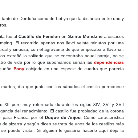
es tanto de Dordoña como de Lot ya que la distancia entre uno y
ros.
ita fue al
Castillo de Fenelon
en
Sainte-Mondane
a escasos
amping. El recorrido apenas nos llevó veinte minutos por una
rcal y sinuosa, con el agravante de que empezaba a lloviznar.
os extrañó lo solitario que se encontraba aquel paraje, no se
stro de vida por lo que suponíamos serían las
dependencias
pequeño
Pony
cobijado en una especie de cuadra que parecía
artes, día que junto con los sábados el castillo permanece
glo XII pero muy reformado durante los siglos XIV, XVI y XVII
gancia del renacimiento. El castillo fue propiedad de la corona
o para Francia por el
Duque de Anjou
. Como característica
s de pizarra y según dicen se trata de unos de los castillos más
e puede visitar. Si alguien le gustaría hacerlo aquí dejo la