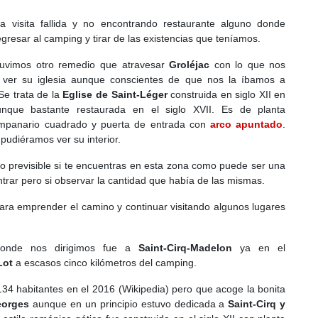
a visita fallida y no encontrando restaurante alguno donde
gresar al camping y tirar de las existencias que teníamos.
 tuvimos otro remedio que atravesar
Groléjac
con lo que nos
a ver su iglesia aunque conscientes de que nos la íbamos a
Se trata de la
Eglise de Saint-Léger
construida en siglo XII en
unque bastante restaurada en el siglo XVII. Es de planta
ampanario cuadrado y puerta de entrada con
arco apuntado
.
pudiéramos ver su interior.
o previsible si te encuentras en esta zona como puede ser una
rar pero si observar la cantidad que había de las mismas.
para emprender el camino y continuar visitando algunos lugares
donde nos dirigimos fue a
Saint-Cirq-Madelon
ya en el
Lot
a escasos cinco kilómetros del camping.
34 habitantes en el 2016 (Wikipedia) pero que acoge la bonita
eorges
aunque en un principio estuvo dedicada a
Saint-Cirq y