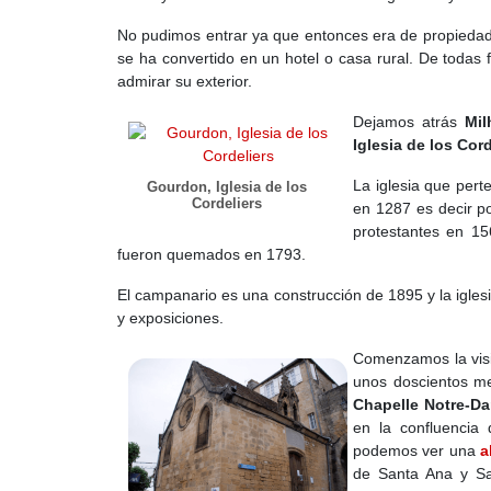
No pudimos entrar ya que entonces era de propiedad 
se ha convertido en un hotel o casa rural. De todas f
admirar su exterior.
Dejamos atrás
Mil
Iglesia de los Cord
La iglesia que pert
Gourdon, Iglesia de los
Cordeliers
en 1287 es decir po
protestantes en 15
fueron quemados en 1793.
El campanario es una construcción de 1895 y la igles
y exposiciones.
Comenzamos la visi
unos doscientos m
Chapelle Notre-D
en la confluencia
podemos ver una
a
de Santa Ana y S