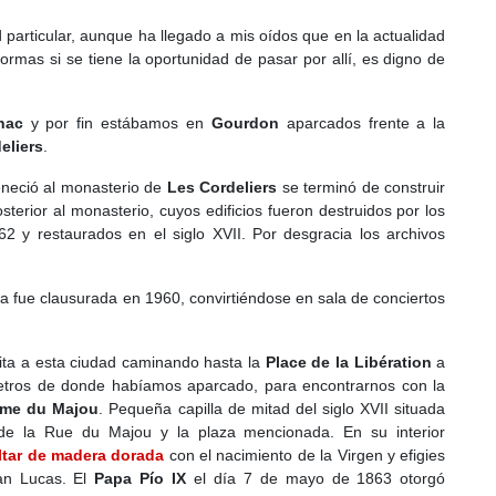
particular, aunque ha llegado a mis oídos que en la actualidad
ormas si se tiene la oportunidad de pasar por allí, es digno de
hac
y por fin estábamos en
Gourdon
aparcados frente a la
eliers
.
eneció al monasterio de
Les Cordeliers
se terminó de construir
sterior al monasterio, cuyos edificios fueron destruidos por los
62 y restaurados en el siglo XVII. Por desgracia los archivos
ia fue clausurada en 1960, convirtiéndose en sala de conciertos
ta a esta ciudad caminando hasta la
Place de la Libération
a
etros de donde habíamos aparcado, para encontrarnos con la
ame du Majou
. Pequeña capilla de mitad del siglo XVII situada
 de la Rue du Majou y la plaza mencionada. En su interior
ltar de madera dorada
con el nacimiento de la Virgen y efigies
an Lucas. El
Papa Pío IX
el día 7 de mayo de 1863 otorgó