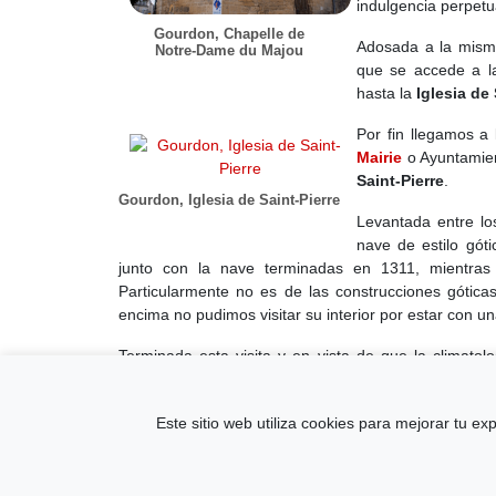
indulgencia perpetua
Gourdon, Chapelle de
Adosada a la mism
Notre-Dame du Majou
que se accede a 
hasta la
Iglesia de 
Por fin llegamos a
Mairie
o Ayuntamien
Saint-Pierre
.
Gourdon, Iglesia de Saint-Pierre
Levantada entre lo
nave de estilo gót
junto con la nave terminadas en 1311, mientras
Particularmente no es de las construcciones góti
encima no pudimos visitar su interior por estar con 
Terminada esta visita y en vista de que la climato
descansar.
Este sitio web utiliza cookies para mejorar tu e