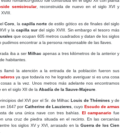
 estilo románico-gótico fue construida en el siglo XII con planta
bside semicircular
, reconstruida de nuevo en el siglo XVI y
 XVIII.
 el
Coro
, la
capilla norte
de estilo gótico es de finales del siglo
 XVI y la
capilla sur
del siglo XVIII. Sin embargo el tesoro más
urales
que ocupan 605 metros cuadrados y datan de los siglos
o pudimos encontrar a la persona responsable de las llaves.
rada iba a ser
Milhac
apenas a tres kilómetros de la anterior y
e habitantes.
 llamó la atención a la entrada de la población fueron sus
vaderos
ya que todavía no he logrado averiguar si es una cosa
s cosas a la vez. Unos metros más adelante nos encontramos
en el siglo XII de la
Abadía de la Sauve-Majeure
.
rincipios del XVI por el Sr. de Milhac
Louis de Thémines
y de
a en 1647 por
Catherine de Lauzieres
, cuyo
Escudo de armas
onsta de una única nave con tres bahías.
El campanario
fue
 una cruz de piedra situada en el recinto. En las cercanías
 entre los siglos XV y XVI, arrasado en la
Guerra de los Cien
.