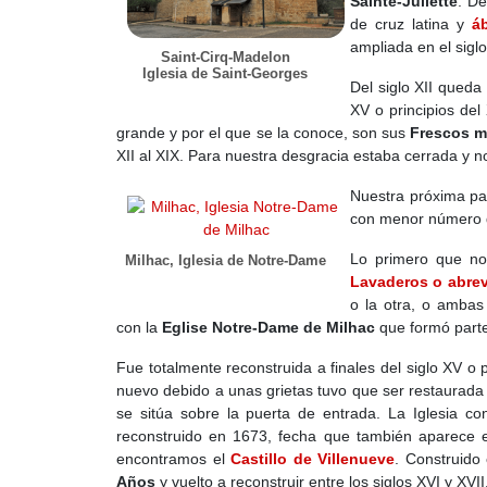
Sainte-Juliette
. De
de cruz latina y
á
ampliada en el siglo
Saint-Cirq-Madelon
Iglesia de Saint-Georges
Del siglo XII queda
XV o principios del
grande y por el que se la conoce, son sus
Frescos m
XII al XIX. Para nuestra desgracia estaba cerrada y n
Nuestra próxima pa
con menor número d
Lo primero que nos
Milhac, Iglesia de Notre-Dame
Lavaderos o abre
o la otra, o amba
con la
Eglise Notre-Dame de Milhac
que formó parte 
Fue totalmente reconstruida a finales del siglo XV o p
nuevo debido a unas grietas tuvo que ser restaurad
se sitúa sobre la puerta de entrada. La Iglesia c
reconstruido en 1673, fecha que también aparece en
encontramos el
Castillo de Villenueve
. Construido
Años
y vuelto a reconstruir entre los siglos XVI y XVII