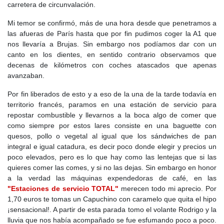
carretera de circunvalación.
Mi temor se confirmó, más de una hora desde que penetramos a
las afueras de París hasta que por fin pudimos coger la A1 que
nos llevaría a Brujas. Sin embargo nos podíamos dar con un
canto en los dientes, en sentido contrario observamos que
decenas de kilómetros con coches atascados que apenas
avanzaban.
Por fin liberados de esto y a eso de la una de la tarde todavía en
territorio francés, paramos en una estación de servicio para
repostar combustible y llevarnos a la boca algo de comer que
como siempre por estos lares consiste en una baguette con
quesos, pollo o vegetal al igual que los sándwiches de pan
integral e igual catadura, es decir poco donde elegir y precios un
poco elevados, pero es lo que hay como las lentejas que si las
quieres comer las comes, y si no las dejas. Sin embargo en honor
a la verdad las máquinas expendedoras de café, en las
"Estaciones de servicio TOTAL"
merecen todo mi aprecio. Por
1,70 euros te tomas un Capuchino con caramelo que quita el hipo
¡sensacional!. A partir de esta parada tomo el volante Rodrigo y la
lluvia que nos había acompañado se fue esfumando poco a poco.