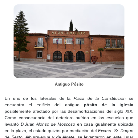
título otorgado por
Felipe V
.
Durante este siglo la actividad agrícola de Algete, se vio
beneficiada por los vinos producidos en este pueblo que les llevó
a tener una relevancia especial en Madrid, a cuyas tabernas los
vecino de Algete estaban obligados a abastecer hasta 1629, en
virtud de su pertenencia a la jurisdicción de los
Alcaldes de Casa
y Corte
(Oficiales encargados de la Administración de Justicia,
con jurisdicción, en los lugares en los que se encuentra la corte
itinerante del rey en un determinado momento.
Ya en el
siglo XVIII
la economía de Algete sigue girando en torno
a las actividades agrícolas y ganaderas, cultivado en secano
trigo, cebada y un poco de centeno, destinándose algo del
Antiguo Pósito
terreno al cultivo de viñedos. A esto lo acompaña unos olivares
desperdigados y unas cuantas huertas de regadío dotadas de
En uno de los laterales de la
Plaza de la Constitución
se
norias para hortalizas, aunque igualmente importante es la
encuentra el edificio del antiguo
pósito de la iglesia
explotación de la ganadería por tener numerosos terrenos de
posiblemente afectado por las desamortizaciones del siglo XIX.
pastos de apacentaban caballos, mulas, bueyes, vacas novillos y
Como consecuencia del deterioro sufrido en las escuelas que
sobre todo cabras, cuyas 2.500 cabezas se las repartían cinco
levantó
D.Juan Alonso de Moscoso
en casa igualmente ubicada
vecinos.
en la plaza, el estado quizás por mediación del
Excmo. Sr. Duque
de Sesto, Alburqueque y de Algete
, se levantaron en este lugar