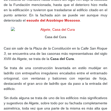
de la Fundación mencionada, hasta que el deterioro hizo mella
A principios del
siglo XX
Algete comienza a la recuperación de
en la edificación y tuvieron que trasladarse al edificio citado en el
población que había perdido en el siglo pasado. La economía
punto anterior. En la fachada aún se puede ver aunque muy
sigue basada en la agricultura del cereal, fruta y verdura que
deteriorado el
escudo del Arzobispo Moscoso
.
convive con la explotación del ganado lanar, sin embargo el
cultivo de viñedos terminaría por una epidemia de filoxera.
Durante la Guerra Civil, Algete fue ocupado por las tropas
Casa del Cura
republicanas, utilizándose la iglesia como cuartel, almacén o
salón de baile. Aparte de los daños en esculturas y adornos
ornamentales, la cubierta de la nave central sufrió un incendio
Casi sin salir de la
Plaza de la Constitución
en la
Calle San Roque
perdiéndose varios cuadros de los altares, entre los mismos se
3
, se encuentra una de las casonas más representativas del siglo
encontraban los del retablo del altar mayor. Al acabar la guerra,
XVIII de Algete, se trata de la
Casa del Cura
.
las tropas franquistas tomaron el pueblo, llevando consigo el
Se trata de una construcción levantada en estilo mudéjar en
cambio el nombre a las calles, y muchos años de sometimiento y
ladrillo con entrepaños irregulares encalados entre el entramado
hambre, dando lugar a que muchos vecinos se trasladasen a vivir
ortogonal, con ventanas y balcones con rejerías de forja,
a Madrid y a otros municipios vecinos, causando un gran
destacando el gran arco de ladrillo que da paso a la entrada del
decrecimiento de población.
edificio.
Las tierras están en poder de unos pocos propietarios que no las
Sin duda alguna se trata de uno de los edificios más significativos
trabajan, sino que las arriendan siendo la mayoría de secano,
y sugestivos de Algete, sobre todo por su fachada completamente
cultivándose el trigo, la cebada, la avena, las algarrobas y los
asimétrica, toda vez que una parte de la misma es más alta que
garbanzos. A partir de los año 60 del siglo XX, se aprecia un