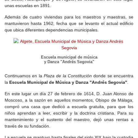
Durante la ocupación francesa a principios del
siglo XIX
, se
unas escuelas en 1891.
dictaminó que no se podría enterrar por razones higiénico-
sanitarias en las iglesias o en terrenos adyacentes a las mismas,
Además de cuatro viviendas para los maestros y maestras, se
lo cual dio lugar en Algete a destinar unos terrenos alrededor de
mantuvieron hasta 1962, fecha que se levanto el actual edificio
la
ermita de Valderrabé
para usarlos de cementerio, del cual
que ubica diferentes dependencias municipales.
debido a ampliaciones solo queda la
puerta de entrada
antigua y
algunos
panteones
. De la antigua ermita ni rastro, y aunque
existe una placa en al que se indica que aun existe a unos 300
metros de aquí en el alto de un cerro, preguntando a un vecino
Escuela municipal de música
que estaba por allí, me indicó que en la actualidad no queda
y Danza "Andrés Segovia"
ningún resto de ermitas por el pueblo ni sus afueras.
Continuamos en la
Plaza de la Constitución
donde se encuentra
En 1801 Algete pasa de la provincia de Toledo a la de Madrid, en
la
Escuela Municipal de Música y Danza "Andrés Segovia"
.
el partido de Alcalá de Henares. En 1826 el pueblo figura con el
nombre de
Argete
con el número de vecinos aumentando
En este lugar un día 27 de febrero de 1614, D. Juan Alonso de
alcanzando la cifra de 380, el equivalente a unos 1500
Moscoso, a la sazón en aquellos momentos, Obispo de Málaga,
habitantes, en su mayoría dedicados a la agricultura. En 1836
compró una casa que dedicó a escuela gratuita, para que los
con la
desamortización de Mendizábal
que abarcarían a los
niños aprendan a leer, escribir y la doctrina cristiana. Para su
bienes de las órdenes religiosas, los de la iglesias parroquiales, el
mantenimiento y el sustento del maestro, dejó unas rentas a
curato, propios y el Estado, afectando en Algete esto a 444
través de su fundación.
fanegas. En 1883
Alfonso XII
visita el pueblo y el 15 de diciembre
de 1889 se inaugura el puente sobre el Jarama.
La escuela se mantuvo hasta finales del siglo XIX bajo la custodia