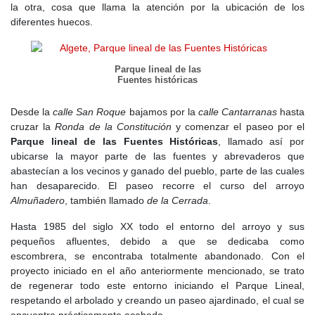
la otra, cosa que llama la atención por la ubicación de los
ligero aumento de población, lo cual conlleva nuevas
diferentes huecos.
construcciones sobre todo dedicadas a segunda vivienda. Se
construye un depósito de agua desde el cual se acomete la
canalización de agua del
Canal de Isabel II
y la construcción de
algunas fuentes que sirvieron de abastecimiento de agua para los
Parque lineal de las
Fuentes históricas
vecinos, hasta la llegada del agua corriente a las casas.
Durante este siglo se han levantado diversas urbanizaciones
Desde la
calle San Roque
bajamos por la
calle Cantarranas
hasta
como la Ciudad Santo Domingo, Valderrey y otras más pequeñas,
cruzar la
Ronda de la Constitución
y comenzar el paseo por el
así como polígonos industriales que han cambiado la actividad
Parque lineal de las Fuentes Históricas
, llamado así por
económica del Algete, pasando a ser las actividades de la
ubicarse la mayor parte de las fuentes y abrevaderos que
construcción, industria y servicios las principales.
abastecían a los vecinos y ganado del pueblo, parte de las cuales
han desaparecido. El paseo recorre el curso del arroyo
Almuñadero
, también llamado
de la Cerrada
.
Hasta 1985 del siglo XX todo el entorno del arroyo y sus
pequeños afluentes, debido a que se dedicaba como
escombrera, se encontraba totalmente abandonado. Con el
proyecto iniciado en el año anteriormente mencionado, se trato
de regenerar todo este entorno iniciando el Parque Lineal,
respetando el arbolado y creando un paseo ajardinado, el cual se