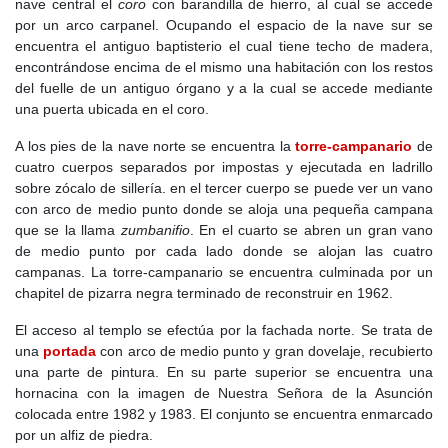
nave central el
coro
con barandilla de hierro, al cual se accede
familias.
por un arco carpanel. Ocupando el espacio de la nave sur se
encuentra el antiguo baptisterio el cual tiene techo de madera,
Del
siglo XVI
, por desgracia no se conservan las Relaciones de
encontrándose encima de el mismo una habitación con los restos
Felipe II correspondientes a Algete, debido a esto no es posible
del fuelle de un antiguo órgano y a la cual se accede mediante
conocer las costumbres de la vida cotidiana del pueblo, aunque
una puerta ubicada en el coro.
se supone que serían muy parecidas a las de los pueblos
colindantes. En este siglo Algete consigue el título de Constitución
A los pies de la nave norte se encuentra la
torre-campanario
de
y por consiguiente se exime de la
Comunidad de Constitución y
cuatro cuerpos separados por impostas y ejecutada en ladrillo
Tierra de Talamanca
. En 1579
Gregorio XIII
desafecta Algete del
sobre zócalo de sillería. en el tercer cuerpo se puede ver un vano
arzobispado de Toledo, siendo transferido la Corona, la cual es
con arco de medio punto donde se aloja una pequeña campana
enajenada por Felipe II e integrada en las posesiones de
García
que se la llama
zumbanifio
. En el cuarto se abren un gran vano
Hurtado de Mendoza y Manrique, IV marqués de Cañete y virrey
de medio punto por cada lado donde se alojan las cuatro
de Perú
.
campanas. La torre-campanario se encuentra culminada por un
chapitel de pizarra negra terminado de reconstruir en 1962.
Ya en el
siglo XVII
, en el año 1617 el concejo adquiere a su hijo
D. Juan Hurtado de Mendoza
, comprando igualmente en 1623 el
El acceso al templo se efectúa por la fachada norte. Se trata de
Soto Heredad de la Torreo
o
Soto de Algete
. Como consecuencia
una
portada
con arco de medio punto y gran dovelaje, recubierto
de los problemas económicos derivados de esta compras, les
una parte de pintura. En su parte superior se encuentra una
obliga a acudir a la tutela de un nuevo señorío, en este caso a
D.
hornacina con la imagen de Nuestra Señora de la Asunción
Cristóbal de Moscoso Montemayor y Córdoba
conde de la Torres
colocada entre 1982 y 1983. El conjunto se encuentra enmarcado
de Alcorrin desde 1683 y desde 1728
primer duque de Algete
,
por un alfiz de piedra.