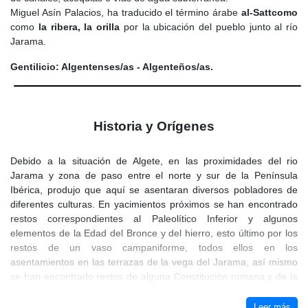
Miguel Asín Palacios, ha traducido el término árabe
al-Sattcomo
como
la ribera, la orilla
por la ubicación del pueblo junto al río
Jarama.
Gentilicio: Algentenses/as - Algenteños/as.
Historia y Orígenes
Debido a la situación de Algete, en las proximidades del rio
Jarama y zona de paso entre el norte y sur de la Península
Ibérica, produjo que aquí se asentaran diversos pobladores de
diferentes culturas. En yacimientos próximos se han encontrado
restos correspondientes al Paleolítico Inferior y algunos
elementos de la Edad del Bronce y del hierro, esto último por los
restos de un vaso campaniforme, todos ellos en los
asentamientos en las terrazas de la vega del Jarama, así mismo
se han encontrado restos de alguna Constitución romana y de la
era visigoda.
Leer más