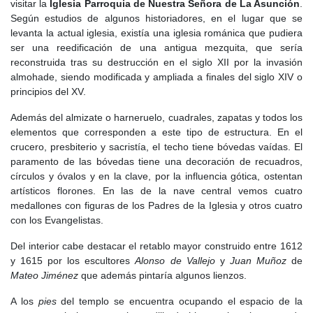
visitar la
Iglesia Parroquia de Nuestra Señora de La Asunción
.
En este siglo los musulmanes, llamados desde entonces
Según estudios de algunos historiadores, en el lugar que se
mudéjares
, que no quisieron irse, en un primer periodo en virtud
levanta la actual iglesia, existía una iglesia románica que pudiera
de las
Capitulaciones de Toledo
pudieron permanecer en estos
ser una reedificación de una antigua mezquita, que sería
territorios con libertad, respetándoles sus propiedades y prácticas
reconstruida tras su destrucción en el siglo XII por la invasión
religiosas. Sin embargo con el paso del tiempo estas condiciones
almohade, siendo modificada y ampliada a finales del siglo XIV o
se fueron deteriorando, teniéndose que agrupar en barrios
principios del XV.
apartados, pudiéndose dar entonces el nacimiento del barrio del
Arrabal e Algete, donde se les unieron los judíos que se
Además del almizate o harneruelo, cuadrales, zapatas y todos los
encontraban igualmente cada vez más arrinconados.
elementos que corresponden a este tipo de estructura. En el
crucero, presbiterio y sacristía, el techo tiene bóvedas vaídas. El
El
siglo XIV
, bajo el reinado de
Alfonso XI
los periodos 1331-
paramento de las bóvedas tiene una decoración de recuadros,
1333 y 1343-1346 se sufrieron devastadores temporales,
círculos y óvalos y en la clave, por la influencia gótica, ostentan
igualmente pudiera se que en este siglo se levantase la
Ermita de
artísticos florones. En las de la nave central vemos cuatro
Valderrabé
en la actualidad desaparecida. Así mismo en la
medallones con figuras de los Padres de la Iglesia y otros cuatro
primera mitad del año 1348, llegó a España la epidemia de la
con los Evangelistas.
peste negra
que dejaría diezmada la población, entre ella la de
Algete.
Del interior cabe destacar el retablo mayor construido entre 1612
y 1615 por los escultores
Alonso de Vallejo
y
Juan Muñoz
de
El
siglo XV
, se caracteriza por la expulsión en 1492 de los judíos
Mateo Jiménez
que además pintaría algunos lienzos.
de España siendo sus bienes incautados por la corona, que
aunque en otros pueblos de alrededor la comunidad judía era
A los
pies
del templo se encuentra ocupando el espacio de la
importante, el Algete y Talamanca apenas llegaban a las 14