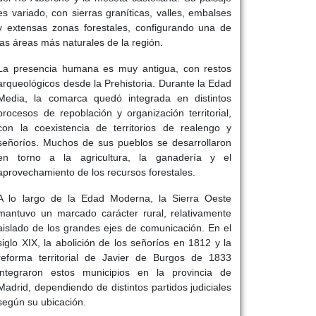
es variado, con sierras graníticas, valles, embalses
y extensas zonas forestales, configurando una de
las áreas más naturales de la región.
La presencia humana es muy antigua, con restos
arqueológicos desde la Prehistoria. Durante la Edad
Media, la comarca quedó integrada en distintos
procesos de repoblación y organización territorial,
con la coexistencia de territorios de realengo y
señoríos. Muchos de sus pueblos se desarrollaron
en torno a la agricultura, la ganadería y el
aprovechamiento de los recursos forestales.
A lo largo de la Edad Moderna, la Sierra Oeste
mantuvo un marcado carácter rural, relativamente
aislado de los grandes ejes de comunicación. En el
siglo XIX, la abolición de los señoríos en 1812 y la
reforma territorial de Javier de Burgos de 1833
integraron estos municipios en la provincia de
Madrid, dependiendo de distintos partidos judiciales
según su ubicación.