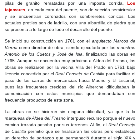
que descendió a 88 en 1848. La economía se basaba en la
pilas de granito rematadas por una imposta corrida.
Los
agricultura, la producción de harinas, vino y aceite, y el comercio
tajamares
, en cada cara del puente, son de sección semicircular
de lana, carne y productos agrícolas.
y se encuentran coronados con sombreretes cónicos. Los
actuales pretiles son de ladrillo, con una albardilla de piedra que
La
Desamortización de Mendizábal
afectó notablemente al
se presenta a lo largo de todo el desarrollo del puente.
municipio, vendiéndose más del 96% de la superficie total. Las
antiguas fincas ganaderas se convirtieron en propiedades
Se inició su construcción en 1761 con el
arquitecto Marcos de
privadas de la nobleza, destacando los palacios de El Rincón, Las
Vierna
como director de obra, siendo ejecutada por los
maestros
Hoyas y la Granja de El Santo.
Antonio de los Cuetos y José de Isla
, finalizando las obras en
1765. Aunque se encuentra muy próximo a Aldea del Fresno, las
En 1891, llegó el ferrocarril con la línea Madrid-Almorox, que
obras se realizaron por la vecina Villa del Prado en 1761 bajo
tenía una parada en el Apeadero de El Rincón. Sin embargo, la
licencia concedida por el
Real Consejo de Castilla
para facilitar el
falta de conexión con otras líneas condujo a su cierre en 1965.
paso de los carros de mercancías hacia Madrid y El Escorial,
pues las frecuentes crecidas del río Alberche dificultaban la
Durante la primera mitad del
siglo XX
, la población creció
comunicación con estos municipios que demandaban con
progresivamente, alcanzando 532 habitantes en 1950. En 1953,
frecuencia productos de esta zona.
el plano urbano mostraba un ligero crecimiento, con nuevas
calles y una mayor ocupación del casco urbano.
La obras no se hicieron sin ninguna dificultad, ya que la la
marquesa de Aldea del Fresno
interpuso recurso porque el nuevo
El auge turístico de los años 60 transformó radicalmente la
camino trazado pasaba por sus terrenos. Al fin, el
Real Consejo
fisonomía de Aldea del Fresno. La llegada de la segunda
de Castilla
permitió que se finalizaran las obras pero estableció
residencia y la urbanización descontrolada modificaron el perfil
un derecho de portazgo que permaneció durante el siglo XIX y
del pueblo. Se construyeron bloques de viviendas en altura y