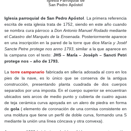
Iglesia Parroquial de
Monasterio de Valdeiglesias
, un punto de referencia para la vida
San Pedro Apóstol
espiritual y económica de la región. Desde sus muros de piedra,
los monjes no solo predicaban la fe, sino que también promovían
Iglesia parroquial de San Pedro Apóstol
. La primera referencia
la agricultura y la ganadería, dando lugar a los primeros
escrita de esta iglesia trata de 1752, siendo en este año cuando
asentamientos estables en los alrededores.
se nombra cura párroco a
Don Antonio Manuel Rodado
mediante
el
Catastro del Marqués de la Ensenada
. Posteriormente aparece
Al mismo tiempo, al otro lado del río, unos pastores trashumantes
en una inscripción en la pared de la torre que dice
María y Joséf
encontraron cobijo bajo la sombra de un frondoso fresno. Allí,
Sancte Petre protege nos anno 1793
, similar a la que aparece en
entre el susurro del viento y el murmullo del agua, comenzaron a
la campana con el texto:
JHS – María – Joséph – Sancti Petri
levantar humildes cabañas de madera y piedra. Había nacido
El
protege nos – año de 1793.
Fresno
, un pequeño núcleo habitado por gentes dedicadas al
pastoreo y la leña. Aún en esta época, la amenaza musulmana
La
torre campanario
fabricada en sillería adosada al coro en los
no se había desvanecido del todo. Las noches eran testigos de
pies de la nave, es lo único que se conserva de la antigua
rumores sobre incursiones furtivas desde el sur. No sería hasta
construcción, presentando planta cuadrada de dos cuerpos
finales de siglo cuando la estabilidad de los cristianos en la zona
separados por una imposta. En el cuerpo superior se encuentran
se consolidó, permitiendo que estos pequeños asentamientos
ubicados seis arcos de medio punto y cubierta de cuatro aguas
crecieran sin temor.
de teja cerámica curva apoyada en un alero de piedra en forma
de
gola
( elemento de coronación de una cornisa consistente en
El alba del
siglo XIII
, trajo consigo nuevas oportunidades. La
una moldura que tiene un perfil de doble curva, formando una S
frontera con Al-Ándalus retrocedía y las autoridades cristianas
mediante la unión una línea cóncava y otra convexa).
impulsaban la repoblación de estas tierras. En 1208,
Alfonso VIII
vendió la
aldea de Villanueva de Tozara
al
concejo de Segovia
,