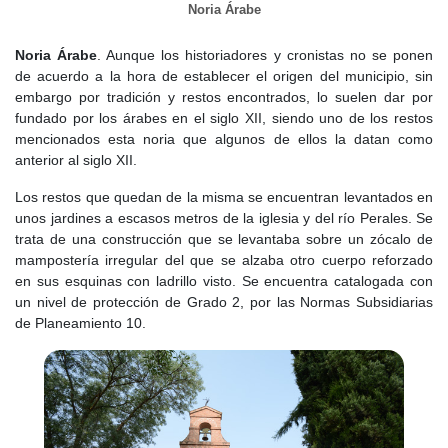
Noria Árabe
riqueza, y los caminos eran recorridos por trashumantes que se
detenían en la aldea antes de proseguir su viaje hacia la sierra.
Sin embargo, estos no eran tiempos de paz. Castilla se veía
Noria Árabe
. Aunque los historiadores y cronistas no se ponen
sumida en disputas nobiliarias y enfrentamientos con el reino de
de acuerdo a la hora de establecer el origen del municipio, sin
Aragón. Las tensiones también se dejaban sentir en esta
embargo por tradición y restos encontrados, lo suelen dar por
pequeña aldea, donde los impuestos y los tributos debían
fundado por los árabes en el siglo XII, siendo uno de los restos
enviarse a Segovia, generando el descontento de los vecinos.
mencionados esta noria que algunos de ellos la datan como
anterior al siglo XII.
Por las noches, los ancianos hablaban de lobos que acechaban
el ganado y de salteadores de caminos que asaltaban a los
Los restos que quedan de la misma se encuentran levantados en
mercaderes. Aunque Aldea del Fresno no poseía murallas, sus
unos jardines a escasos metros de la iglesia y del río Perales. Se
habitantes habían aprendido a convivir con la incertidumbre,
trata de una construcción que se levantaba sobre un zócalo de
protegiendo con celo sus tierras y su ganado.
mampostería irregular del que se alzaba otro cuerpo reforzado
en sus esquinas con ladrillo visto. Se encuentra catalogada con
El
siglo XV
, fue testigo de grandes cambios. La aldea de
un nivel de protección de Grado 2, por las Normas Subsidiarias
Villanueva de Tozara
, antaño próspera, comenzó a perder
de Planeamiento 10.
habitantes. Los registros parroquiales hablaban de una iglesia,
una pila bautismal y algunas posesiones, pero el pueblo estaba
en declive. Finalmente, hacia 1500, sus últimos moradores lo
abandonaron, dejando tras de sí solo ruinas y recuerdos.
Mientras tanto,
Aldea del Fresno
continuaba creciendo. Las
casas de piedra sustituyeron a las primitivas chozas de madera, y