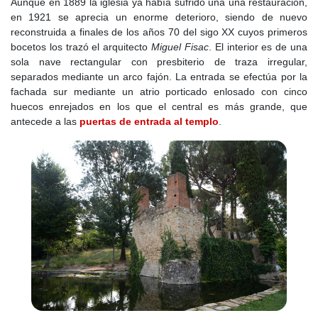
Aunque en 1889 la iglesia ya había sufrido una una restauración,
integrándola en su red de aldeas bajo protección castellana.
en 1921 se aprecia un enorme deterioro, siendo de nuevo
reconstruida a finales de los años 70 del sigo XX cuyos primeros
Hacia 1236, nuevas familias llegaron desde
Medina de Pomar
, en
bocetos los trazó el arquitecto
Miguel Fisac
. El interior es de una
el norte de Burgos. A cambio de trabajar la tierra y mantener el
sola nave rectangular con presbiterio de traza irregular,
orden, se les concedieron derechos sobre los pastos y las
separados mediante un arco fajón. La entrada se efectúa por la
dehesas. Eran tiempos de crecimiento, en los que la actividad
fachada sur mediante un atrio porticado enlosado con cinco
ganadera se consolidaba y los campos se expandían bajo el
huecos enrejados en los que el central es más grande, que
arado de los nuevos pobladores.
antecede a las
puertas de entrada al templo
.
A medida que Segovia extendía su dominio hacia el sur, sus rutas
ganaderas se afianzaban. Los caminos que unían Toledo con la
sierra se llenaron de rebaños y comerciantes. Uno de estos
caminos, el
Cordel de Merinas
, se convirtió en el alma de la
economía local. Fue allí, en uno de sus descansaderos, donde
los pastores encontraron refugio junto a un imponente fresno. El
modesto caserío que surgió a su sombra empezaba a convertirse
en un verdadero pueblo.
En el
siglo XIV
, Aldea del Fresno y sus alrededores estaban
plenamente integrados en la administración del
Sexmo de
Casarrubios
, una vasta extensión de tierras gestionadas por
Segovia. La ganadería se consolidó como la principal fuente de