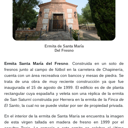
la ganadería seguía siendo el eje central de la economía. Sin
embargo, la aldea seguía bajo la autoridad del concejo de
Segovia, lo que significaba que los tributos y las decisiones
importantes se tomaban lejos de sus tierras.
A lo largo del
siglo XVI
, Aldea del Fresno fue una de las muchas
aldeas bajo el control de Segovia. En 1530, se registraron 49
vecinos, un número que crecería hasta 1591, cuando se
Ermita de Santa María
Del Fresno
contabilizaron 73 pecheros, 3 hidalgos y 1 clérigo. Pero los
tiempos estaban cambiando. En 1627,
Felipe IV
, siempre
necesitado de dinero para sus guerras,
vendió la aldea a Doña
Ermita Santa María del Fresno
. Construida en un soto de
Catalina de Mendoza
. Sin embargo, la noble no pudo completar
fresnos junto al campo de fútbol en la carretera de Chapinería,
los pagos y el pueblo salió a subasta. En 1642,
Antonio González
cuenta con un área recreativa con bancos y mesas de piedra. Se
se convirtió en el
nuevo señor de Aldea del Fresno
, marcando el
trata de una obra de muy reciente construcción ya que fue
inicio de una nueva etapa bajo el dominio de una familia noble.
inaugurada el 15 de agosto de 1999. El edificio es de de planta
rectangular cuya espadaña y veleta son una réplica de la ermita
El
siglo XVII
, no fue amable con Aldea del Fresno. En 1637, el
de San Saturní construida por Herrera en la ermita de la
Finca de
Censo de Donativos
mostró que la población se había reducido a
El Santo
, la cual no se puede visitar por ser de propiedad privada.
52 vecinos. Las crisis económicas, las epidemias y la guerra con
Portugal hicieron que muchas aldeas quedaran despobladas o
En el interior de la ermita de Santa María se encuentra la imagen
redujeran su actividad. La vida en la villa se volvió más dura. La
de esta virgen tallada en madera de fresno en 1999 por el
ganadería seguía siendo la actividad principal, pero los impuestos