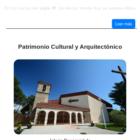
En los inicios del
siglo XI
, las tierras donde hoy se asienta Aldea
del Fresno permanecían cubiertas por espesos bosques y
praderas que se extendían hasta las aguas del Alberche. Bajo
Leer más
dominio musulmán, el territorio era un paso estratégico entre
Toledo y las sierras del norte, una encrucijada donde los pastores
trashumantes y las caravanas de mercaderes se detenían para
Patrimonio Cultural y Arquitectónico
reponer fuerzas antes de continuar su camino.
Sin embargo, la paz que reinaba en estos parajes se vería pronto
interrumpida. En 1085, el
rey Alfonso VI conquistó Toledo
,
marcando el comienzo de una nueva era para estas tierras. Poco
a poco, los cristianos avanzaron hacia el sur, asegurando las
riberas del Alberche y el Perales, aunque aún pasarían varias
décadas antes de que llegaran los primeros repobladores. La
región, que hasta entonces había sido un simple lugar de paso,
comenzaba a perfilarse como un punto clave en la expansión
cristiana.
Durante el
siglo XII
, con la victoria cristiana consolidándose, la
orden de los monjes cistercienses se aventuró a establecer su
dominio en estas tierras. Fue en 1150 cuando se fundó el