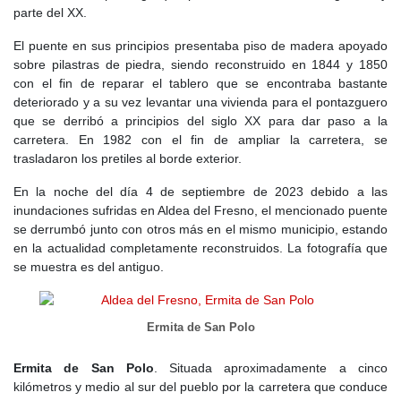
parte del XX.
urbanizaciones residenciales, alterando la estética tradicional del
municipio. Entre los factores que impulsaron este desarrollo
El puente en sus principios presentaba piso de madera apoyado
destacan la cercanía de los embalses de San Juan y Picadas, la
sobre pilastras de piedra, siendo reconstruido en 1844 y 1850
construcción del Safari Park El Rincón en 1973, y la mejora de las
con el fin de reparar el tablero que se encontraba bastante
carreteras de acceso a Madrid.
deteriorado y a su vez levantar una vivienda para el pontazguero
que se derribó a principios del siglo XX para dar paso a la
En 1986, se aprobaron las
Normas Subsidiarias de Planeamiento
,
carretera. En 1982 con el fin de ampliar la carretera, se
que establecieron la protección de edificios históricos como la
trasladaron los pretiles al borde exterior.
noria, la torre de la Iglesia y varias casas tradicionales. También
se promovió la
Playa Fluvial del Alberche
, un proyecto de la
En la noche del día 4 de septiembre de 2023 debido a las
Comunidad de Madrid para fomentar el turismo.
inundaciones sufridas en Aldea del Fresno, el mencionado puente
se derrumbó junto con otros más en el mismo municipio, estando
A finales de siglo, Aldea del Fresno contaba con 1.140 habitantes,
en la actualidad completamente reconstruidos. La fotografía que
pero el 75% de sus viviendas eran de segunda residencia. El
se muestra es del antiguo.
desarrollo desordenado y la falta de infraestructuras adecuadas
han sido algunos de los principales problemas del municipio en
las últimas décadas.
Ermita de San Polo
En las primeras décadas del
siglo XXI
, las principales actividades
económicas provienen del sector servicios y del turismo, con una
Ermita de San Polo
. Situada aproximadamente a cinco
población en el año 2024 superior a los 3.400 habitantes.
kilómetros y medio al sur del pueblo por la carretera que conduce