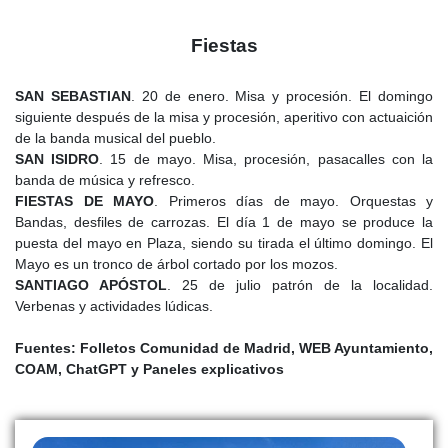
en la calle Mayor, contaba con escuela, vivienda para la maestra
y jardín cerrado por verja de hierro y machones de ladrillo.
Fiestas
La Guerra Civil afectó gravemente al municipio. La Casa
SAN SEBASTIAN
. 20 de enero. Misa y procesión. El domingo
Consistorial tuvo que ser reedificada por el Programa de
siguiente después de la misa y procesión, aperitivo con actuaición
Regiones Devastadas, y también sufrió daños importantes la
de la banda musical del pueblo.
iglesia parroquial de Santiago Apóstol, cuyo archivo, al igual que
SAN ISIDRO
. 15 de mayo. Misa, procesión, pasacalles con la
el municipal, padeció pérdidas irreparables. El templo parroquial
banda de música y refresco.
fue restaurado posteriormente, aunque conserva la planta que ya
FIESTAS DE MAYO
. Primeros días de mayo. Orquestas y
tenía antes de 1889: una sola nave, cabecera pentagonal
Bandas, desfiles de carrozas. El día 1 de mayo se produce la
orientada al este, coro alto a los pies, sacristía y casa rectoral
puesta del mayo en Plaza, siendo su tirada el último domingo. El
adosadas, y una espadaña de ladrillo con dos huecos de
Mayo es un tronco de árbol cortado por los mozos.
campanario.
SANTIAGO APÓSTOL
. 25 de julio patrón de la localidad.
Durante los años cincuenta, Casarrubuelos seguía siendo un
Verbenas y actividades lúdicas.
pueblo marcadamente agrícola. En 1957 contaba con 473
habitantes y se mantenía una fuerte emigración hacia Madrid. La
Fuentes: Folletos Comunidad de Madrid, WEB Ayuntamiento,
agricultura seguía siendo la base económica, con predominio del
COAM, ChatGPT y Paneles explicativos
secano, aunque empezaba a introducirse cierta mecanización
mediante tractores y se había mejorado el regadío con pozos y
motores eléctricos. La ganadería incluía ganado lanar, de cerda y