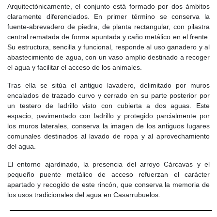
Arquitectónicamente, el conjunto está formado por dos ámbitos
Durante el siglo XIX también se construyó un nuevo cementerio
claramente diferenciados. En primer término se conserva la
en el camino de Moratalaz, fuera del casco urbano, sustituyendo
fuente-abrevadero de piedra, de planta rectangular, con pilastra
al antiguo cementerio parroquial situado junto a la iglesia. En
central rematada de forma apuntada y caño metálico en el frente.
1883 se reformó la Casa del Ayuntamiento, lo que obligó a
Su estructura, sencilla y funcional, responde al uso ganadero y al
construir un nuevo matadero municipal. En 1890, gracias al
abastecimiento de agua, con un vaso amplio destinado a recoger
patronato fundado con los bienes legados por Josefa Tomé y
el agua y facilitar el acceso de los animales.
Orgaz, se levantó un edificio escolar de dos plantas, con vivienda
para el maestro.
Tras ella se sitúa el antiguo lavadero, delimitado por muros
encalados de trazado curvo y cerrado en su parte posterior por
La estructura urbana del Casarrubuelos decimonónico se
un testero de ladrillo visto con cubierta a dos aguas. Este
organizaba en torno a la calle Mayor, la plaza y los antiguos
espacio, pavimentado con ladrillo y protegido parcialmente por
caminos. El núcleo original se situaba alrededor de la iglesia y la
los muros laterales, conserva la imagen de los antiguos lugares
plaza de la Constitución, desde donde el caserío se fue
comunales destinados al lavado de ropa y al aprovechamiento
extendiendo hacia el este. A pesar de la modestia general de las
del agua.
viviendas, a finales del siglo XIX y comienzos del XX se
levantaron algunas casas que reflejaban la prosperidad de ciertos
El entorno ajardinado, la presencia del arroyo Cárcavas y el
propietarios agrícolas.
pequeño puente metálico de acceso refuerzan el carácter
apartado y recogido de este rincón, que conserva la memoria de
En el
Siglo XX
, Casarrubuelos comenzó la centuria con unos 501
los usos tradicionales del agua en Casarrubuelos.
habitantes. En 1917 se construyó una nueva escuela destinada a
niñas, con el nombre de Tomé y Orgaz, financiada con el dinero
procedente de la venta de la fragua municipal. El edificio, situado