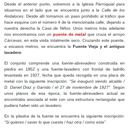
Desde el anterior punto, volvemos a la
Iglesia Parroquial
para
parcelas por parte de vecinos favorecieron cierta mejora
situarnos en el lado que se encuentra junto a la
Calle de los
económica entre los agricultores.
Andaluces
. Desde allí tomamos un paso prohibido al tráfico que
A finales del siglo XIX, Marín Pérez describía Casarrubuelos con
hace esquina con el número 4 de la mencionada calle, dejando a
93 vecinos y 381 habitantes, además de unas 90 casas de
nuestra derecha la
Casa de Niños
. Unos metros más adelante
construcción sencilla y escasas comodidades. La industria era
nos encontramos con un
puente de metal
que cruza el
arroyo
prácticamente inexistente, reducida a la elaboración de pan, la
Cárcavas
, en esta visita totalmente seco. Cruzando este puente,
conservación de productos naturales y el aceite obtenido en un
a escasos metros, se encuentra la
Fuente Vieja y el antiguo
molino instalado en 1871. El comercio se limitaba a la venta local
lavadero
.
de granos, lana y carnes, y a la compra de vino, aceite, telas y
El conjunto comprende una
fuente-abrevadero
construida en
otros productos necesarios para el consumo vecinal.
piedra en 1852 y una fuente-lavadero con frontal de ladrillo
Las comunicaciones mejoraron en la segunda mitad del siglo. En
levantada en 1927, fecha que queda recogida en una placa de
1879 entró en funcionamiento la línea de ferrocarril Madrid-
metal con la siguiente inscripción:
"Se inauguró siendo alcalde /
Portugal por Malpartida, cuyo trazado pasaba por el límite
D. Daniel Díaz y Garrido / el 27 de noviembre de 1927"
. Según
occidental del término, aunque sin estación en Casarrubuelos.
unos planos de esa época, la fuente-abrevadero actual se
Los vecinos debían desplazarse hasta la estación de Griñón. En
encontraba asociada al este con una estructura rectangular que
1902 se trazó la carretera de tercer orden desde la estación de
pudiera haber sido un lavadero.
Griñón hasta la carretera Madrid-Toledo, origen de la actual M-
En la pilastra de la fuente se encuentra la siguiente inscripción:
417, que mejoró la comunicación con Cubas, Griñón, Madrid y
"Si quieres / saver lo que cuesta / haz otra / como esta"
.
Toledo.