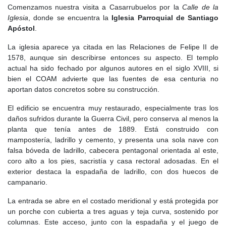
Casarrubuelos. En la carta se mencionaban también otros
Comenzamos nuestra visita a Casarrubuelos por la
Calle de la
lugares próximos, como Ugena, Torrejón de Illescas y Boadilla. La
Iglesia
, donde se encuentra la
Iglesia Parroquial de Santiago
repoblación de Illescas atrajo a nuevos pobladores, entre ellos
Apóstol
.
francos o gascones, favorecidos en el reparto de tierras.
La iglesia aparece ya citada en las Relaciones de Felipe II de
Durante esta centuria, Illescas pasó por distintas situaciones
1578, aunque sin describirse entonces su aspecto. El templo
jurisdiccionales. Alfonso VII la entregó al obispado de Segovia,
actual ha sido fechado por algunos autores en el siglo XVIII, si
aunque la recuperó poco después mediante un trueque. Más
bien el COAM advierte que las fuentes de esa centuria no
tarde, en 1158, Sancho III la cedió, junto con Azaña, al arzobispo
aportan datos concretos sobre su construcción.
de Toledo. Esta dependencia eclesiástica dio lugar a frecuentes
conflictos entre el concejo de Illescas y el arzobispado toledano,
El edificio se encuentra muy restaurado, especialmente tras los
ya que el concejo defendía sus antiguos derechos frente al
daños sufridos durante la Guerra Civil, pero conserva al menos la
dominio señorial de la Iglesia.
planta que tenía antes de 1889. Está construido con
mampostería, ladrillo y cemento, y presenta una sola nave con
En el
Siglo XIII
, la zona continuó bajo la influencia de Illescas y
falsa bóveda de ladrillo, cabecera pentagonal orientada al este,
del arzobispado de Toledo, dentro de un territorio donde
coro alto a los pies, sacristía y casa rectoral adosadas. En el
persistieron las disputas por términos, heredades y derechos de
exterior destaca la espadaña de ladrillo, con dos huecos de
aprovechamiento. La confirmación de la carta puebla por Alfonso
campanario.
X en 1265 reforzó la importancia de Illescas como centro
articulador de este espacio. Casarrubuelos aparece así vinculado
La entrada se abre en el costado meridional y está protegida por
a la evolución histórica de La Sagra y a los procesos de
un porche con cubierta a tres aguas y teja curva, sostenido por
consolidación del poblamiento castellano en el sur de la actual
columnas. Este acceso, junto con la espadaña y el juego de