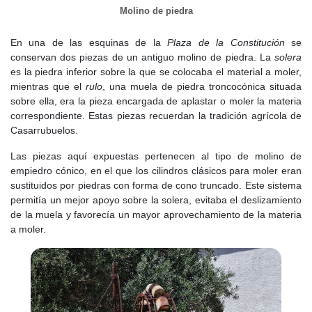
los Higos, Boadilla y Moratalaz.
Molino de piedra
El censo de mediados de siglo registraba 55 vecinos, unos 220
En una de las esquinas de la
Plaza de la Constitución
se
habitantes, entre los que había un cura, un clérigo de órdenes
conservan dos piezas de un antiguo molino de piedra. La
solera
menores, un religioso trinitario, 42 labradores, 16 jornaleros, un
es la piedra inferior sobre la que se colocaba el material a moler,
tabernero, un médico, dos cirujanos-barberos, dos arrieros, un
mientras que el
rulo
, una muela de piedra troncocónica situada
herrero y un zapatero. La sociedad seguía siendo
sobre ella, era la pieza encargada de aplastar o moler la materia
fundamentalmente agrícola, con predominio del secano. La
correspondiente. Estas piezas recuerdan la tradición agrícola de
mayor parte del término estaba dedicada a tierras de cultivo, en
Casarrubuelos.
su mayoría de calidad baja, donde se sembraban trigo, cebada y
centeno. También había algunas viñas y olivos, además de
Las piezas aquí expuestas pertenecen al tipo de molino de
prados para el ganado.
empiedro cónico, en el que los cilindros clásicos para moler eran
sustituidos por piedras con forma de cono truncado. Este sistema
Las respuestas al cuestionario del cardenal Lorenzana, fechadas
permitía un mejor apoyo sobre la solera, evitaba el deslizamiento
en 1786, reflejan una población de unos 50 vecinos. En ellas se
de la muela y favorecía un mayor aprovechamiento de la materia
destaca que los propios vecinos, reunidos en concejo abierto,
a moler.
nombraban a sus justicias, a diferencia de otros lugares donde
intervenía el corregidor de Madrid. El documento también
describe la aridez del paisaje, aunque señala la existencia de
abundante agua a poca profundidad, que podía aprovecharse
mediante norias. El arroyo de las Cárcavas era el principal curso
de agua superficial, aunque de escaso caudal.