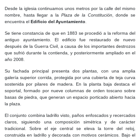
aparece citado como
Casarrubuelos de Madrid
, y antes de 1527
Desde la iglesia continuamos unos metros por la calle del mismo
el concejo madrileño ya actuaba como defensor de sus derechos
nombre, hasta llegar a la
Plaza de la Constitución
, donde se
en un pleito relacionado con la jurisdicción del Monasterio de
encuentra el
Edificio del Ayuntamiento
.
Santa María de la Cruz, situado en el vecino término de Cubas.
Se tiene constancia de que en 1883 se procedió a la reforma del
Las Relaciones Topográficas de Felipe II, realizadas en 1578,
antiguo ayuntamiento. El edificio fue restaurado de nuevo
indican que Casarrubuelos era aldea de Madrid y dependía de su
después de la Guerra Civil, a causa de los importantes destrozos
jurisdicción. Por entonces contaba con unos 36 vecinos,
que sufrió durante la contienda, y posteriormente ampliado en el
equivalentes aproximadamente a 144 habitantes, una cifra algo
año 2008.
superior a los 25 vecinos pecheros registrados en 1530. Las
casas estaban construidas principalmente con tierra y yeso,
Su fachada principal presenta dos plantas, con una amplia
materiales modestos que reflejan el carácter rural y poco
galería superior corrida, protegida por una cubierta de teja curva
acomodado de la población.
sostenida por pilares de madera. En la planta baja destaca el
soportal, formado por nueve columnas de orden toscano sobre
La iglesia parroquial, dedicada a Santiago Apóstol, aparece ya
basas de piedra, que generan un espacio porticado abierto hacia
mencionada en esta época y dependía eclesiásticamente del
la plaza.
arzobispado de Toledo. La economía local se basaba casi
exclusivamente en el binomio agricultura-ganadería. Las
El conjunto combina ladrillo visto, paños enfoscados y recercados
Relaciones de Felipe II describen el término como tierra de
claros, siguiendo una composición simétrica y de carácter
labranza, dedicada al cultivo de trigo y cebada. La ganadería
tradicional. Sobre el eje central se eleva la torre del reloj,
tenía una importancia menor, aunque existía un prado boyal
construida en ladrillo y decorada con motivos cerámicos. Bajo el
suficiente para el ganado de labor. También se menciona una