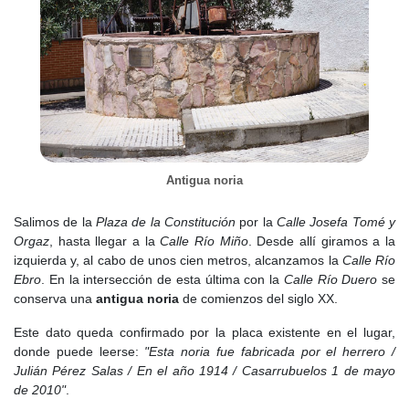
En estos años, los vecinos de Casarrubuelos defendieron su
derecho tradicional al arrendamiento de tierras en la Dehesa de
Moratalaz. En 1785, el Consejo de Castilla reconoció finalmente
su derecho al arrendamiento perpetuo de 1.500 fanegas de
tierra. El Censo de Floridablanca, de 1786, contabilizaba 185
habitantes y muestra un ligero descenso respecto a mediados de
siglo, relacionado en parte con la mortalidad provocada por
enfermedades como las fiebres tercianas.
Antigua noria
El
Siglo XIX
comenzó con los efectos de la Guerra de la
Independencia. En 1808, las tropas francesas ocuparon el
Salimos de la
Plaza de la Constitución
por la
Calle Josefa Tomé y
Monasterio de Santa María de la Cruz, en el vecino término de
Orgaz
, hasta llegar a la
Calle Río Miño
. Desde allí giramos a la
Cubas, lo que provocó la reacción de los habitantes de
izquierda y, al cabo de unos cien metros, alcanzamos la
Calle Río
Casarrubuelos ante el saqueo que se estaba produciendo. Las
Ebro
. En la intersección de esta última con la
Calle Río Duero
se
represalias francesas fueron duras: desde un lugar próximo
conserva una
antigua noria
de comienzos del siglo XX.
conocido desde entonces como El Calvario, las tropas abrieron
fuego contra el pueblo, causando numerosas bajas y la
Este dato queda confirmado por la placa existente en el lugar,
destrucción de buena parte del caserío.
donde puede leerse:
"Esta noria fue fabricada por el herrero /
Julián Pérez Salas / En el año 1914 / Casarrubuelos 1 de mayo
En 1826, Miñano indicaba que Casarrubuelos contaba con 170
de 2010"
.
habitantes. Por entonces seguía siendo un lugar de la provincia y