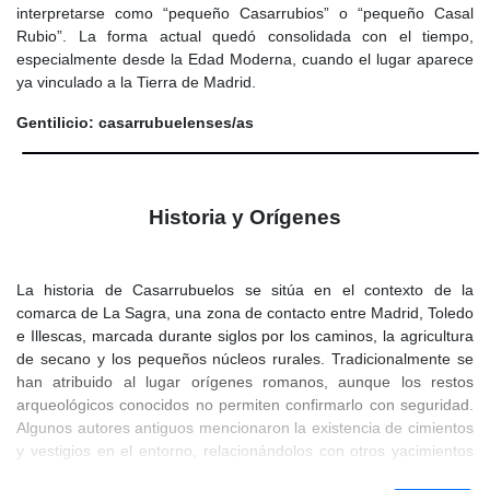
interpretarse como “pequeño Casarrubios” o “pequeño Casal
Rubio”. La forma actual quedó consolidada con el tiempo,
especialmente desde la Edad Moderna, cuando el lugar aparece
ya vinculado a la Tierra de Madrid.
Gentilicio: casarrubuelenses/as
Historia y Orígenes
La historia de Casarrubuelos se sitúa en el contexto de la
comarca de La Sagra, una zona de contacto entre Madrid, Toledo
e Illescas, marcada durante siglos por los caminos, la agricultura
de secano y los pequeños núcleos rurales. Tradicionalmente se
han atribuido al lugar orígenes romanos, aunque los restos
arqueológicos conocidos no permiten confirmarlo con seguridad.
Algunos autores antiguos mencionaron la existencia de cimientos
y vestigios en el entorno, relacionándolos con otros yacimientos
cercanos, pero la Carta Arqueológica solo recoge un yacimiento