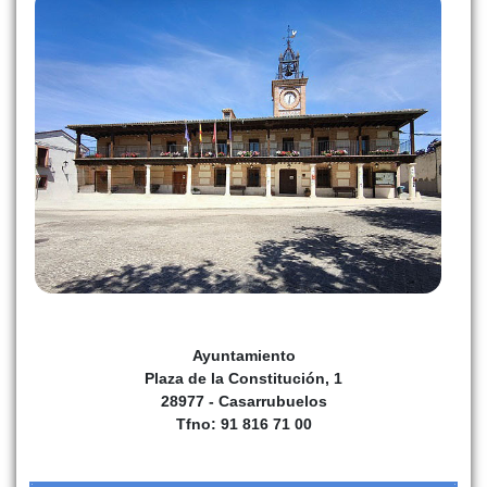
mular, además de algunas granjas avícolas y colmenas.
Entre las mejoras de mediados de siglo destacó el
abastecimiento de agua corriente en 1953. También se instaló un
nuevo lavadero junto a la antigua fuente, que más tarde sería
rehabilitado como Casa de Niños. La centralita telefónica, la
estafeta de correos y la pavimentación de calles fueron otras
mejoras importantes de esta etapa.
En 1954, el Ministerio de la Vivienda, a través de la Obra Sindical
del Hogar, promovió un conjunto de viviendas protegidas en torno
a las calles Madrid, Inmaculada y Antonio Gala. Estas viviendas
unifamiliares seguían modelos de tipología rural y fueron
consideradas más tarde como un espacio de interés histórico y
ambiental. En las décadas siguientes se construyeron nuevas
escuelas, se reconstruyó el Ayuntamiento y se levantaron otros
Ayuntamiento
equipamientos, como la clínica municipal y vivienda del médico,
Plaza de la Constitución, 1
actual consultorio.
28977 - Casarrubuelos
A partir de los años setenta y ochenta, Casarrubuelos
Tfno: 91 816 71 00
experimentó mejoras urbanas y de equipamientos. Se
pavimentaron calles, se construyó el Campo Municipal de