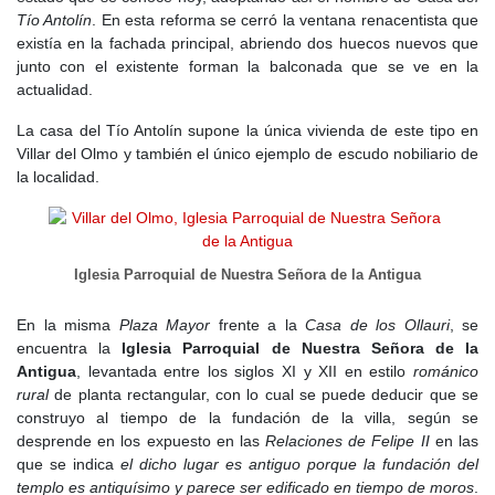
Tío Antolín
. En esta reforma se cerró la ventana renacentista que
corte a
Madrid
. En 1579, la villa fue adquirida por
Sancho de
existía en la fachada principal, abriendo dos huecos nuevos que
Vera
, quien en 1581 la vendió a
Diego Sarmiento de Acuña
.
junto con el existente forman la balconada que se ve en la
A principios del
siglo XVII
, en 1609,
Diego Sarmiento de Acuña
actualidad.
vendió la villa a
Juan de Ocón y Trillo
, iniciando un
mayorazgo
La casa del Tío Antolín supone la única vivienda de este tipo en
que perduraría hasta el final de los señoríos.
Villar del Olmo y también el único ejemplo de escudo nobiliario de
En el
siglo XVIII
, la muerte sin descendencia del rey
Carlos II
en
la localidad.
1700 desencadenó la
Guerra de Sucesión Española
, con
importantes consecuencias para
Villar del Olmo
. Durante el
conflicto, el navarro
Juan de Goyeneche
fundó entre
Olmeda de
la Cebolla
y
Villar del Olmo
el complejo industrial de
Nuevo
Iglesia Parroquial de Nuestra Señora de la Antigua
Baztán
. En 1782, según las
Relaciones de Lorenzana
,
Villar del
Olmo
tenía la categoría de
villa de señorío
, perteneciendo a la
En la misma
Plaza Mayor
frente a la
Casa de los Ollauri
, se
vicaría de Alcalá de Henares
.
encuentra la
Iglesia Parroquial de Nuestra Señora de la
Antigua
, levantada entre los siglos XI y XII en estilo
románico
El
siglo XIX
, estuvo marcado por la
Guerra de la Independencia
,
rural
de planta rectangular, con lo cual se puede deducir que se
la abolición de los señoríos en 1837 y la nueva división territorial
construyo al tiempo de la fundación de la villa, según se
de España en 1833, cuando
Villar del Olmo
pasó a formar parte
desprende en los expuesto en las
Relaciones de Felipe II
en las
de la provincia de
Madrid
.
que se indica
el dicho lugar es antiguo porque la fundación del
En los comienzos del
siglo XX
, la agricultura era la principal
templo es antiquísimo y parece ser edificado en tiempo de moros
.