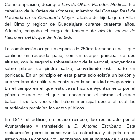
Como ampliación, decir que
Luis de Ollaurí Paredes-Medinilla
fue
Según las
Relaciones de Lorenzana
de 1782, la repoblación de
caballero de la
Orden de Montesa
, miembro del
Consejo Real de
Villar del Olmo
fue llevada a cabo principalmente por órdenes
Hacienda en su Contaduría Mayor
, alcalde de hijodalgo de Villar
militares, al igual que en muchas otras aldeas. Sin embargo, su
del Olmo y regidor de Guadalajara durante cuarenta años.
dominio no duró demasiado, ya que en 1310, tras la
sentencia de
Además, ocupaba el cargo de teniente de
alcalde mayor de
Salamanca
, sus bienes fueron confiscados. Esta sentencia
Padrones del Duque del Infantado
.
confirmó la disolución de la
Orden del Temple
, siguiendo las
directrices papales que llevaron finalmente a la supresión de la
La construcción ocupa un espacio de 250m² formando una L que
orden en toda Europa en 1312 con la bula
Vox in excelos
del
contiene un reducido patio, con un cuerpo principal de dos
papa
Clemente V
.
alturas, con la segunda sobresaliendo de la vertical, apoyándose
sobre pilares de piedra caliza, convirtiendo esta parte en
A finales del
siglo XV
, con el fin de mantener el control fiscal y
porticada. En un principio en esta planta solo existía un balcón y
administrativo de las aldeas, la tierra de
Alcalá
se dividió en cinco
una ventana de estilo renacentista en la actualidad desaparecida.
quartos
, similares a los sexmos.
Villar del Olmo
quedó
En el tiempo en el que esta casa hizo de Ayuntamiento por el
encuadrado en el
Cuarto de Pezuela
, junto con
Corpa
,
Olmeda
y
pésimo estado en el que se encontraba el mismo, el citado
Orusco
. No obstante, pese a esta división,
Villar del Olmo
balcón hizo las veces de balcón municipal desde el cual las
continuó dependiendo directamente de
Alcalá
y, en algunos
autoridades presidían los actos públicos.
aspectos, de
Pezuela
.
En 1947, el edificio, en estado ruinoso, fue restaurado por el
A mediados del
siglo XVI
,
Felipe II
concedió el carácter de
Ayuntamiento y transferido a
D. Antonio Escribano
. Esta
villazgo a muchas poblaciones de
Alcalá
a cambio de
restauración permitió conservar la estructura y dejarla en el
contraprestaciones económicas. En 1561,
Villar del Olmo
adquirió
estado que se conoce hoy, adoptando así el nombre de
Casa del
la categoría de villa eximida, coincidiendo con el traslado de la