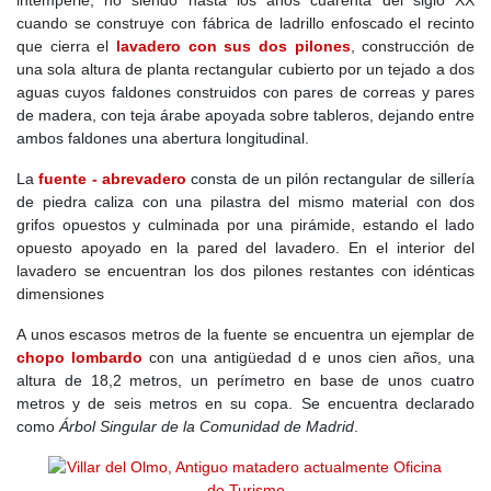
intemperie, no siendo hasta los años cuarenta del siglo XX
cuando se construye con fábrica de ladrillo enfoscado el recinto
que cierra el
lavadero con sus dos pilones
, construcción de
una sola altura de planta rectangular cubierto por un tejado a dos
aguas cuyos faldones construidos con pares de correas y pares
de madera, con teja árabe apoyada sobre tableros, dejando entre
ambos faldones una abertura longitudinal.
La
fuente - abrevadero
consta de un pilón rectangular de sillería
de piedra caliza con una pilastra del mismo material con dos
grifos opuestos y culminada por una pirámide, estando el lado
opuesto apoyado en la pared del lavadero. En el interior del
lavadero se encuentran los dos pilones restantes con idénticas
dimensiones
A unos escasos metros de la fuente se encuentra un ejemplar de
chopo lombardo
con una antigüedad d e unos cien años, una
altura de 18,2 metros, un perímetro en base de unos cuatro
metros y de seis metros en su copa. Se encuentra declarado
como
Árbol Singular de la Comunidad de Madrid
.