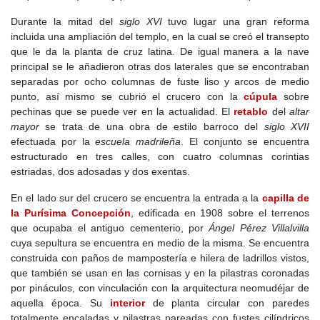
actividad económica, junto con las caleras y la producción de
Durante la mitad del
siglo XVI
tuvo lugar una gran reforma
carbón de encina. Durante la
Guerra Civil
, aunque alejado del
incluida una ampliación del templo, en la cual se creó el transepto
frente,
Villar del Olmo
fue testigo del constante movimiento de
que le da la planta de cruz latina. De igual manera a la nave
tropas y prisioneros.
principal se le añadieron otras dos laterales que se encontraban
A partir de los años 60, la construcción de la urbanización
separadas por ocho columnas de fuste liso y arcos de medio
Eurovillas
transformó profundamente el municipio, convirtiéndolo
punto, así mismo se cubrió el crucero con la
cúpula
sobre
en una zona de segundas residencias y dando un nuevo rumbo a
pechinas que se puede ver en la actualidad. El
retablo
del
altar
su economía, continuando así en el
siglo XXI
.
mayor
se trata de una obra de estilo barroco del
siglo XVII
efectuada por la
escuela madrileña
. El conjunto se encuentra
estructurado en tres calles, con cuatro columnas corintias
estriadas, dos adosadas y dos exentas.
En el lado sur del crucero se encuentra la entrada a la
capilla de
la Purísima Concepción
, edificada en 1908 sobre el terrenos
que ocupaba el antiguo cementerio, por
Ángel Pérez Villalvilla
cuya sepultura se encuentra en medio de la misma. Se encuentra
construida con paños de mampostería e hilera de ladrillos vistos,
que también se usan en las cornisas y en la pilastras coronadas
por pináculos, con vinculación con la arquitectura neomudéjar de
aquella época. Su
interior
de planta circular con paredes
totalmente encaladas y pilastras pareadas con fustes cilíndricos