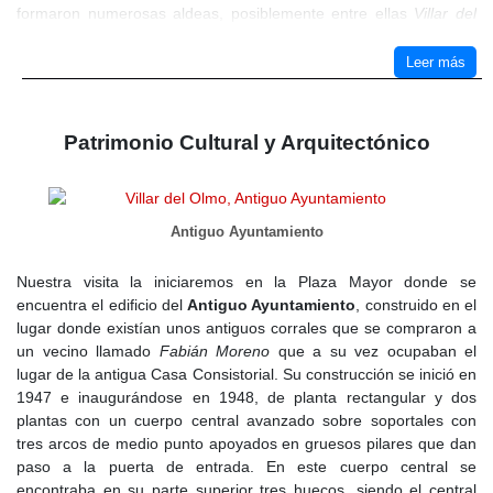
formaron numerosas aldeas, posiblemente entre ellas
Villar del
Olmo
.
Leer más
Esta situación se mantuvo hasta la llegada de los
visigodos
en el
siglo V. A pesar de la proximidad de
Villar del Olmo
a otras
ciudades visigodas, el establecimiento de los nuevos pobladores
Patrimonio Cultural y Arquitectónico
no dejó en la comarca más vestigios que la
hitación
, es decir, la
fijación de
hitos
o
mojones
para demarcar linderos o distancias.
La monarquía visigoda desapareció con la invasión árabe en el
711. No fue hasta el 714 cuando los musulmanes tomaron
Antiguo Ayuntamiento
Complutum
, aunque no se tiene constancia de algún
asentamiento estable árabe en
Villar del Olmo
.
Nuestra visita la iniciaremos en la Plaza Mayor donde se
En 1085,
Alfonso VI
conquistó Toledo y todas las tierras situadas
encuentra el edificio del
Antiguo Ayuntamiento
, construido en el
al norte del
río Tajo
. Sin embargo, en 1110, los
almorávides
, al
lugar donde existían unos antiguos corrales que se compraron a
mando de
Alí ben Yusuf
, saquearon nuevamente estas aldeas.
un vecino llamado
Fabián Moreno
que a su vez ocupaban el
Durante algunos años, las tierras de
Villar del Olmo
, debido a su
lugar de la antigua Casa Consistorial. Su construcción se inició en
ubicación en una frontera inestable entre moros y cristianos,
1947 e inaugurándose en 1948, de planta rectangular y dos
cambiaron de manos constantemente hasta que, en 1118, el
plantas con un cuerpo central avanzado sobre soportales con
obispo
Bernardo de Agen
tomó definitivamente
Alcalá
y toda su
tres arcos de medio punto apoyados en gruesos pilares que dan
comarca, consolidando y pacificando las tierras al norte del
Tajo
.
paso a la puerta de entrada. En este cuerpo central se
encontraba en su parte superior tres huecos, siendo el central