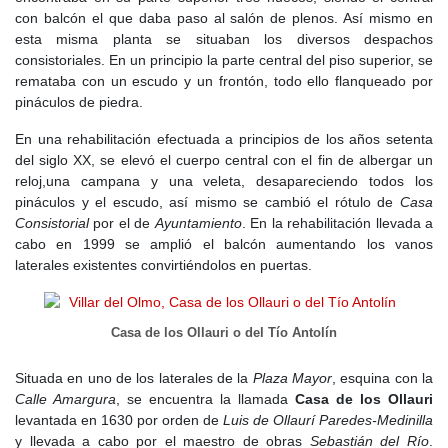
La fundación de
Villar del Olmo
se produjo durante el reinado de
con balcón el que daba paso al salón de plenos. Así mismo en
Alfonso VII
, quien concedió al
Arzobispado de Alcalá
, como
esta misma planta se situaban los diversos despachos
agradecimiento por el apoyo prestado en las guerras contra los
consistoriales. En un principio la parte central del piso superior, se
musulmanes, el
Castillo de Alcalá
con todos sus territorios,
remataba con un escudo y un frontón, todo ello flanqueado por
incluyendo el
castro de Complutum
, sus prados, tierras, ríos,
pináculos de piedra.
pesquerías, viñas, huertas, montes, árboles frutales y silvestres,
villas y aldeas que pertenecían al real derecho. Años después, en
En una rehabilitación efectuada a principios de los años setenta
1135, el
arzobispo de Toledo Raimundo de Sauvetat
concedió a
del siglo XX, se elevó el cuerpo central con el fin de albergar un
Alcalá
el
Fuero Viejo
, otorgándole la denominación de
Villa
reloj,una campana y una veleta, desapareciendo todos los
Clerical
y el control de asuntos políticos, mercantiles y
pináculos y el escudo, así mismo se cambió el rótulo de
Casa
legislativos. Fue entonces cuando se constituyó la
Comunidad de
Consistorial
por el de
Ayuntamiento
. En la rehabilitación llevada a
Villa y Tierra de Alcalá de Henares
, que integraba a 30 aldeas o
cabo en 1999 se amplió el balcón aumentando los vanos
villas, entre ellas
Villar del Olmo
.
laterales existentes convirtiéndolos en puertas.
Unos años después, algunas de estas aldeas, entre ellas
Villar
del Olmo
, pasaron a formar parte del Concejo de Segovia por los
Casa de los Ollauri o del Tío Antolín
servicios prestados a
Alfonso VII
. Esta situación continuó hasta
1214, cuando el arzobispo de Toledo
Rodrigo Jiménez de Rada
,
Situada en uno de los laterales de la
Plaza Mayor
, esquina con la
tras la victoria castellana en la
batalla de Las Navas de Tolosa
,
Calle Amargura
, se encuentra la llamada
Casa de los Ollauri
recibió de
Alfonso VIII
un privilegio que anulaba los acuerdos con
levantada en 1630 por orden de
Luis de Ollaurí Paredes-Medinilla
Segovia y devolvía estas villas al
Arzobispado de Toledo
.
y llevada a cabo por el maestro de obras
Sebastián del Río
.