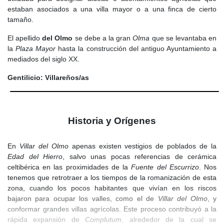
estaban asociados a una villa mayor o a una finca de cierto
tamaño.
El apellido
del Olmo
se debe a la gran
Olma
que se levantaba en
la
Plaza Mayor
hasta la construcción del antiguo Ayuntamiento a
mediados del siglo XX.
Gentilicio: Villareños/as
Historia y Orígenes
En
Villar del Olmo
apenas existen vestigios de poblados de la
Edad del Hierro
, salvo unas pocas referencias de cerámica
celtibérica en las proximidades de la
Fuente del Escurrizo
. Nos
tenemos que retrotraer a los tiempos de la romanización de esta
zona, cuando los pocos habitantes que vivían en los riscos
bajaron para ocupar los valles, como el de
Villar del Olmo
, y
conformar grandes villas agrícolas. Este proceso contribuyó a la
rápida expansión de
Complutum
, alrededor de la cual se