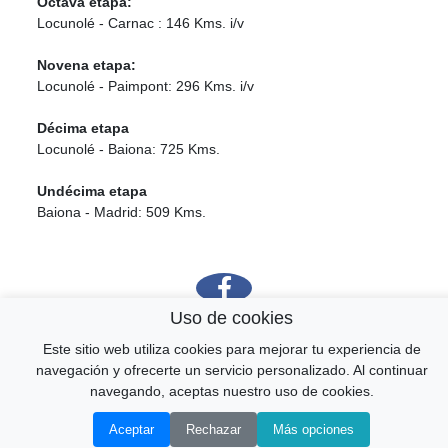
Octava etapa:
Locunolé - Carnac : 146 Kms. i/v
Novena etapa:
Locunolé - Paimpont: 296 Kms. i/v
Décima etapa
Locunolé - Baiona: 725 Kms.
Undécima etapa
Baiona - Madrid: 509 Kms.
Uso de cookies
Este sitio web utiliza cookies para mejorar tu experiencia de
↑
© amiaire.net & pueblosmadrid.net 2026
CONTACTO
navegación y ofrecerte un servicio personalizado. Al continuar
navegando, aceptas nuestro uso de cookies.
Aceptar
Rechazar
Más opciones