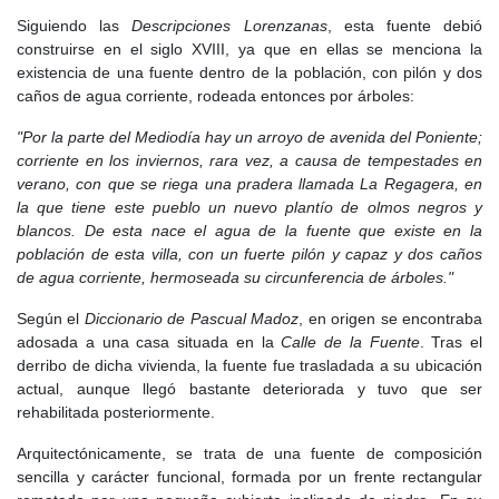
relacionado con guerras, plagas de langosta y periodos de
Siguiendo las
Descripciones Lorenzanas
, esta fuente debió
hambre, especialmente los de 1734 y 1737. El Catastro de
construirse en el siglo XVIII, ya que en ellas se menciona la
Ensenada recogía a mediados del siglo una villa con 242 vecinos,
existencia de una fuente dentro de la población, con pilón y dos
183 casas en mal estado, numerosas viviendas arruinadas y una
caños de agua corriente, rodeada entonces por árboles:
economía todavía fundamentalmente agraria.
"Por la parte del Mediodía hay un arroyo de avenida del Poniente;
Los cultivos principales eran trigo, cebada, centeno, algarrobas,
corriente en los inviernos, rara vez, a causa de tempestades en
guisantes, garbanzos, habas, viñedos y olivos. El vino de Torrejón
verano, con que se riega una pradera llamada La Regagera, en
fue especialmente apreciado, hasta el punto de ser elogiado por
la que tiene este pueblo un nuevo plantío de olmos negros y
el médico de Felipe II, Francisco Vallés, por sus cualidades
blancos. De esta nace el agua de la fuente que existe en la
digestivas. La ganadería, con unas dos mil cabezas de lanar y
población de esta villa, con un fuerte pilón y capaz y dos caños
animales de labor, complementaba la economía agrícola.
de agua corriente, hermoseada su circunferencia de árboles."
En este siglo todavía existían algunas actividades artesanales:
Según el
Diccionario de Pascual Madoz
, en origen se encontraba
una fábrica de jabón, restos de telares donde las jóvenes hilaban
adosada a una casa situada en la
Calle de la Fuente
. Tras el
lana para la fábrica de tejidos de Guadalajara, un molino del
derribo de dicha vivienda, la fuente fue trasladada a su ubicación
conde de Puñonrostro, dos tiendas, una carnicería, un mesón y
actual, aunque llegó bastante deteriorada y tuvo que ser
diversos oficios como herreros, zapatero, sastre, carretero,
rehabilitada posteriormente.
médico, cirujano, boticario, escribano y maestro.
Arquitectónicamente, se trata de una fuente de composición
Entre los elementos destacados de esta centuria se encontraba
sencilla y carácter funcional, formada por un frente rectangular
la Fuente de la Salud, construida en 1773, según la inscripción