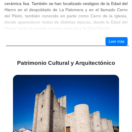
cerámica lisa. También se han localizado vestigios de la Edad del
Hierro en el despoblado de La Palomera y en el llamado Cerro
del Pleito, también conocido en parte como Cerro de la Iglesia,
donde aparecieron restos de distintas épocas, desde la Edad del
Hierro hasta el periodo romano imperial y la Edad Media.
La presencia romana queda documentada en varios puntos del
Leer más
término, especialmente por hallazgos de cerámica común y de
terra sigillata, tanto en el Cerro del Pleito como en el camino de
Esquivias, donde se localizó una villa romana de época imperial.
Patrimonio Cultural y Arquitectónico
Estos restos indican que el territorio formaba parte de un paisaje
agrícola y de tránsito ya aprovechado en época antigua.
Antes incluso de estos testimonios humanos, el actual término de
Torrejón de Velasco cuenta con un enclave paleontológico
excepcional: el Cerro de los Batallones. Allí se descubrió, a
comienzos de los años noventa del siglo XX, un importante
yacimiento del Mioceno Superior, con fósiles de unos diez
millones de años de antigüedad. La abundancia y buena
conservación de los restos, entre ellos mastodontes, tigres de
dientes de sable, hienas, mustélidos, cérvidos, tortugas,
rinocerontes primitivos, jirafas de cuatro cuernos, équidos y