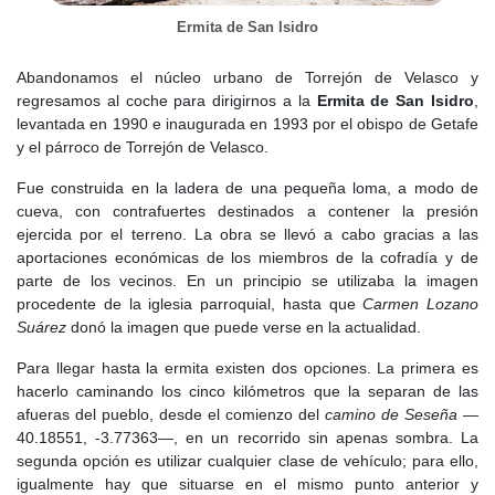
demolida en la década de 1970.
Ermita de San Isidro
Durante buena parte del
Siglo XX
, Torrejón de Velasco mantuvo
Abandonamos el núcleo urbano de Torrejón de Velasco y
un crecimiento muy limitado. Desde 1910 el censo se mantuvo en
regresamos al coche para dirigirnos a la
Ermita de San Isidro
,
torno a los 1.300 habitantes, con ligeras subidas y bajadas. En
levantada en 1990 e inaugurada en 1993 por el obispo de Getafe
1960 alcanzó los 1.377 habitantes, y en 1992 llegó a 1.488,
y el párroco de Torrejón de Velasco.
superados al año siguiente con 1.517 vecinos.
Fue construida en la ladera de una pequeña loma, a modo de
La economía siguió centrada en la agricultura, con cultivos de
cueva, con contrafuertes destinados a contener la presión
secano como trigo, cebada, algarrobas, guisantes, garbanzos y
ejercida por el terreno. La obra se llevó a cabo gracias a las
avena, además de algo de olivar y algunos cultivos de regadío,
aportaciones económicas de los miembros de la cofradía y de
como cebolla y patata, que adquirieron cierta especialización. La
parte de los vecinos. En un principio se utilizaba la imagen
ganadería de labor, lanar y de cerda completaba la actividad
procedente de la iglesia parroquial, hasta que
Carmen Lozano
económica. La industria era prácticamente inexistente y el
Suárez
donó la imagen que puede verse en la actualidad.
comercio se reducía casi por completo al ramo de la
alimentación.
Para llegar hasta la ermita existen dos opciones. La primera es
hacerlo caminando los cinco kilómetros que la separan de las
Esta falta de oportunidades provocó la emigración de muchos
afueras del pueblo, desde el comienzo del
camino de Seseña
—
jóvenes hacia municipios cercanos con mayores posibilidades de
40.18551, -3.77363—, en un recorrido sin apenas sombra. La
empleo. Según el texto del COAM, en algunos momentos llegó a
segunda opción es utilizar cualquier clase de vehículo; para ello,
existir un fuerte envejecimiento de la población.
igualmente hay que situarse en el mismo punto anterior y