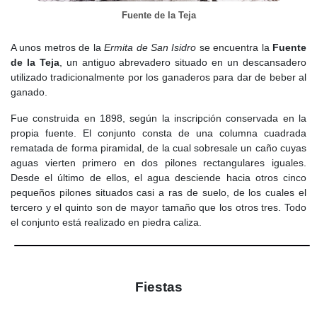
de interés arquitectónico, mejorar las dotaciones y orientar el
Fuente de la Teja
desarrollo de forma más coherente. Estas normas prestaban
especial atención al entorno del castillo, la iglesia y la plaza
A unos metros de la
Ermita de San Isidro
se encuentra la
Fuente
mayor, además de proponer zonas verdes, equipamientos y
de la Teja
, un antiguo abrevadero situado en un descansadero
áreas industriales.
utilizado tradicionalmente por los ganaderos para dar de beber al
ganado.
En los años finales del siglo se planteó también un nuevo Plan
General de Ordenación Urbana, aprobado definitivamente en julio
Fue construida en 1898, según la inscripción conservada en la
de 2000, con el objetivo de adaptar el municipio a nuevas
propia fuente. El conjunto consta de una columna cuadrada
necesidades territoriales, mejorar las infraestructuras de
rematada de forma piramidal, de la cual sobresale un caño cuyas
comunicación, prever crecimientos residenciales e industriales y
aguas vierten primero en dos pilones rectangulares iguales.
proteger el entorno histórico del castillo.
Desde el último de ellos, el agua desciende hacia otros cinco
pequeños pilones situados casi a ras de suelo, de los cuales el
Uno de los grandes conflictos de finales del siglo fue el proyecto
tercero y el quinto son de mayor tamaño que los otros tres. Todo
de instalación de un vertedero de residuos industriales en el
el conjunto está realizado en piedra caliza.
entorno del Cerro de los Batallones. La importancia
paleontológica del yacimiento provocó una fuerte oposición social
y técnica, tanto de municipios cercanos como de especialistas del
Museo Nacional de Ciencias Naturales y de la Comunidad de
Madrid. En abril de 2001 se inició expediente de Bien de Interés
Fiestas
Cultural para el Cerro de los Batallones, reconociendo así su
valor excepcional.