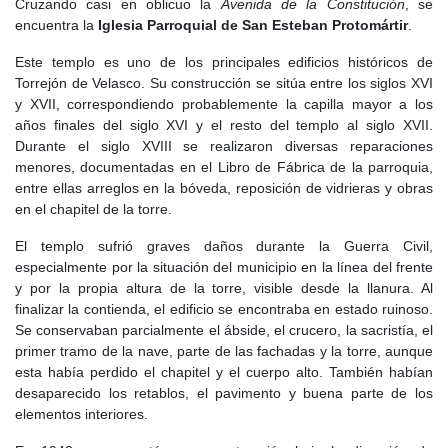
Cruzando casi en oblicuo la
Avenida de la Constitución
, se
parte del mayorazgo de Alvar Gómez de Ciudad Real, secretario
encuentra la
Iglesia Parroquial de San Esteban Protomártir
.
del rey. Sin embargo, este noble se pasó al bando del infante don
Alonso y participó en la conocida Farsa de Ávila de 1465, en la
Este templo es uno de los principales edificios históricos de
que se escenificó la deposición simbólica de Enrique IV. Como
Torrejón de Velasco. Su construcción se sitúa entre los siglos XVI
castigo, el monarca encargó a Pedro Arias Dávila que sitiara la
y XVII, correspondiendo probablemente la capilla mayor a los
villa de Torrejón.
años finales del siglo XVI y el resto del templo al siglo XVII.
Durante el siglo XVIII se realizaron diversas reparaciones
El asedio fue duro y la fortaleza terminó rindiéndose por hambre
menores, documentadas en el Libro de Fábrica de la parroquia,
en junio de 1465. A partir de entonces, Torrejón pasó a manos de
entre ellas arreglos en la bóveda, reposición de vidrieras y obras
Pedro Arias Dávila, que incorporó la villa y sus privilegios a sus
en el chapitel de la torre.
dominios. Su familia, los Arias Dávila, sería fundamental en la
historia posterior de la localidad. En 1483, el señorío pasó a Juan
El templo sufrió graves daños durante la Guerra Civil,
Arias Dávila, quien sería elevado en 1523 por Carlos V a conde
especialmente por la situación del municipio en la línea del frente
de Puñonrostro.
y por la propia altura de la torre, visible desde la llanura. Al
finalizar la contienda, el edificio se encontraba en estado ruinoso.
Durante este siglo se consolidó también la importancia
Se conservaban parcialmente el ábside, el crucero, la sacristía, el
económica de Torrejón, especialmente vinculada al mercado
primer tramo de la nave, parte de las fachadas y la torre, aunque
ganadero, la lana y la carne. La villa contó con mercados
esta había perdido el chapitel y el cuerpo alto. También habían
semanales y con una feria anual de ganado celebrada por
desaparecido los retablos, el pavimento y buena parte de los
Semana Santa, libre de alcabalas, a la que acudían vecinos de
elementos interiores.
toda la comarca.