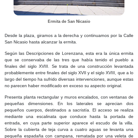
Según Madoz, a mediados del XIX alcanzaba unos 1.650
habitantes, aunque en 1888 había descendido a 1.112. La
economía seguía siendo casi exclusivamente agrícola, basada en
Ermita de San Nicasio
cultivos de secano como trigo, cebada, guisantes, garbanzos,
almortas, algarrobas, avena, algo de vid y olivo. La ganadería era
Desde la plaza, giramos a la derecha y continuamos por la Calle
complementaria, con animales de labor, lanar, cabrío y cerdos.
San Nicasio hasta alcanzar la ermita.
La industria era muy escasa. Existían una almazara y pequeños
Según las Descripciones de Lorenzana, esta era la única ermita
establecimientos dedicados a la elaboración de pan y vino para
que se conservaba de las tres que había tenido el pueblo a
consumo local, pero habían desaparecido actividades anteriores
finales del siglo XVIII. Se trata de una construcción levantada
como la fábrica de jabón y los tornos para hilar lana. El comercio
probablemente entre finales del siglo XVII y el siglo XVIII, que a lo
se limitaba a la venta de granos, lana, carne, vino y aceite, y a la
largo del tiempo ha sufrido diversas intervenciones, aunque estas
compra de tejidos y comestibles.
no parecen haber modificado en exceso su aspecto original.
El núcleo urbano estaba formado hacia mediados de siglo por
Presenta planta rectangular y muros encalados, con ventanas de
unas 300 casas de construcción modesta. La casa consistorial
pequeñas dimensiones. En los laterales se aprecian dos
incluía cárcel en su piso bajo, y el castillo de Puñonrostro se
pequeños cuerpos, destinados a sacristía. El acceso se realiza
encontraba ya muy transformado, ocupado por vecinos como
mediante una escalinata que conduce hasta la portada de
cámaras o dependencias auxiliares. A finales de siglo, las
entrada, en cuya parte superior aparece el escudo de la villa.
viviendas aumentaron ligeramente hasta 334, aunque seguían
Sobre la cubierta de teja curva a cuatro aguas se levanta una
siendo antiguas, pobres y distribuidas en calles mal alineadas y
pequeña espadaña con campana, rematada por una veleta de
deficientemente empedradas.