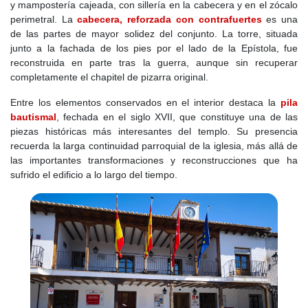
de Francia fueron hospedados allí con motivo de los encuentros
y mampostería cajeada, con sillería en la cabecera y en el zócalo
celebrados en Illescas para concertar el matrimonio del monarca
perimetral. La
cabecera, reforzada con contrafuertes
es una
francés con Leonor, hermana del emperador. En la fortaleza,
de las partes de mayor solidez del conjunto. La torre, situada
Francisco I fue condecorado con el Toisón de Oro.
junto a la fachada de los pies por el lado de la Epístola, fue
reconstruida en parte tras la guerra, aunque sin recuperar
El castillo no solo tuvo funciones residenciales y representativas,
completamente el chapitel de pizarra original.
sino también carcelarias. En 1587 fue recluido en él Antonio
Pérez, secretario de Felipe II, y también Martín de Acuña,
Entre los elementos conservados en el interior destaca la
pila
acusado de irregularidades en una misión diplomática ante el
bautismal
, fechada en el siglo XVII, que constituye una de las
sultán de Estambul, que terminó siendo decapitado dentro de la
piezas históricas más interesantes del templo. Su presencia
fortaleza.
recuerda la larga continuidad parroquial de la iglesia, más allá de
las importantes transformaciones y reconstrucciones que ha
Durante este siglo la economía de la villa siguió basada en la
sufrido el edificio a lo largo del tiempo.
agricultura, la ganadería y las actividades artesanales. También
continuaron siendo importantes los vínculos con los despoblados
de Pozuela y Palomero, cuyos términos y rentas estaban
relacionados con el señorío de Torrejón.
En el
Siglo XVII
se mantuvo la dependencia de la casa de
Puñonrostro. La villa seguía bajo jurisdicción señorial y el castillo
continuó teniendo importancia política y carcelaria. En 1621 fue
encerrado en él el duque de Uceda, tras ser encarcelado por