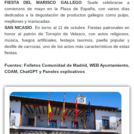
FIESTA DEL MARISCO GALLEGO
. Suele celebrarse a
comienzos de mayo en la Plaza de España, con varios días
El
Siglo XXI
encuentra a Torrejón de Velasco como un municipio
dedicados a la degustación de productos gallegos como pulpo,
que conserva aún una fuerte identidad histórica, marcada por su
mejillones y mariscadas.
castillo, su casco tradicional, la plaza de España, la iglesia de San
SAN NICASIO
. En torno al 11 de octubre. Fiestas patronales en
Esteban, la ermita de San Nicasio, las antiguas escuelas, el
honor al patrón de Torrejón de Velasco, con actos religiosos,
hospital y las casonas históricas que recuerdan su pasado
música, fuegos artificiales, festejos taurinos, paella popular y
agrícola y señorial.
desfile de carrozas, uno de los actos más característicos de estas
Al mismo tiempo, el municipio se ha visto afectado por las
fiestas.
dinámicas de crecimiento del sur de Madrid. Las nuevas
urbanizaciones, la vivienda unifamiliar adosada y las expectativas
Fuentes: Folletos Comunidad de Madrid, WEB Ayuntamiento,
de mejora de las comunicaciones han modificado parcialmente su
COAM, ChatGPT y Paneles explicativos
estructura, aunque sin borrar del todo el carácter rural y
castellano de su casco antiguo.
El entorno del castillo de Puñonrostro y el yacimiento
paleontológico del Cerro de los Batallones se han convertido en
dos de los principales referentes patrimoniales del municipio. El
primero recuerda el peso que tuvo Torrejón de Velasco en las
luchas nobiliarias de la Baja Edad Media y en la historia señorial
de Castilla. El segundo sitúa al municipio en un contexto mucho
más antiguo, anterior a la presencia humana, gracias a unos