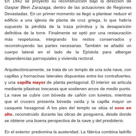
En 1942 se proyectó su reconstrucción bajo la dirección de
El castillo de Puñonrostro, construcción más emblemática del
Gaspar Blein Zarazaga
, dentro de las actuaciones de Regiones
municipio, se convirtió en el centro de poder señorial y en torno a
Devastadas. En un primer momento se llegó a plantear reducir el
él se fue desarrollando el núcleo urbano. La población debió de
edificio a una iglesia de planta de cruz griega, lo que habría
crecer de forma irregular, con calles poco trazadas, manzanas
supuesto la pérdida de la traza primitiva y la desaparición
desiguales y viviendas vinculadas a la actividad agrícola.
definitiva de la torre. Finalmente se optó por una restauración
En el
Siglo XVI
, Torrejón de Velasco continuó perteneciendo a la
más respetuosa, integrando los restos conservados y
casa de Puñonrostro. La villa seguía sometida a un régimen
reconstruyendo las partes necesarias. También se añadió un
señorial en el que el conde conservaba importantes derechos de
cuerpo lateral en el lado de la Epístola para albergar
gobierno, justicia y rentas.
dependencias parroquiales y vivienda rectoral.
Al comenzar la centuria, Torrejón volvió a verse envuelto en
Arquitectónicamente, se trata de un templo de una sola nave, con
conflictos militares, esta vez durante la revuelta de las
capillas y hornacinas laterales dispuestas entre los contrafuertes,
Comunidades. La villa permaneció fiel a Carlos V, lo que provocó
y una
capilla mayor
de planta pentagonal. El interior se articula
el ataque de los comuneros. En 1521, vecinos de Illescas
mediante pilastras toscanas que sostienen arcos de medio punto.
incendiaron y saquearon Torrejón, aunque no lograron hacerse
La nave se cubre con bóveda de cañón con lunetos, mientras
con la fortaleza.
que el crucero presenta bóveda vaída y la capilla mayor un
casquete hexagonal. A los pies del templo se sitúa el
coro en
La fidelidad de los Arias Dávila al emperador fue recompensada
alto
, reconstruido durante las obras de posguerra, desde donde
en 1523, cuando Carlos V concedió a Juan Arias Dávila el título
se obtiene una buena perspectiva de la nave y del presbiterio.
de conde de Puñonrostro. Poco después, en 1526, el castillo
acogió un episodio de notable importancia: Carlos V y Francisco I
En el exterior predomina la austeridad. La fábrica combina ladrillo