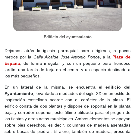
orden de Felipe III.
La centuria fue también importante desde el punto de vista
religioso y patrimonial. En 1606 se fundó el convento de
Trinitarios Descalzos, promovido por los condes de Puñonrostro,
Francisco Arias de Bobadilla e Hipólita de Leyva y Cardona. El
Edificio del ayuntamiento
convento se situó inicialmente en el paraje conocido como la
Carrera, junto a la población, aunque en 1629 fue trasladado a
un lugar más elevado y menos húmedo, extramuros de la villa.
Dejamos atrás la iglesia parroquial para dirigirnos, a pocos
metros por la
Calle Alcalde José Antonio Ponce
, a la
Plaza de
Este convento llegó a tener gran relevancia. Contaba con iglesia
España
, de forma irregular y con un pequeño pero frondoso
dedicada a San Juan Evangelista, dependencias monásticas,
jardín, una farola de forja en el centro y un espacio destinado a
celdas para numerosos religiosos, biblioteca, refectorio, sala
los más pequeños.
capitular, cocina, cuadras, tahona, horno, huerta y abundante
agua. Bajo la capilla mayor se encontraba el panteón de los
En un lateral de la misma, se encuentra el
edificio del
condes de Puñonrostro. Con el tiempo, sin embargo, el edificio
Ayuntamiento
, levantado a mediados del siglo XX en un estilo de
entraría en decadencia.
inspiración castellana acorde con el carácter de la plaza. El
edificio consta de dos plantas y dispone de soportal en la planta
También pertenece en gran parte a este siglo la iglesia parroquial
baja y corredor superior, este último utilizado para el pregón de
de San Esteban, de la que fue aneja la iglesia de San Cristóbal
las fiestas y otros actos municipales. Ambos elementos se apoyan
de Torrejón de la Calzada. Además, en el entorno del casco
sobre pies derechos, es decir, columnas de madera asentadas
existían varias ermitas, entre ellas la de la Veracruz, la de Santa
sobre basas de piedra.. El alero, también de madera, presenta