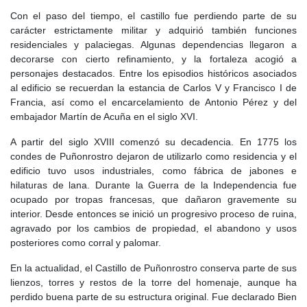
Con el paso del tiempo, el castillo fue perdiendo parte de su
La situación de Torrejón cambió de forma decisiva en 1294,
carácter estrictamente militar y adquirió también funciones
cuando el rey Sancho IV donó el lugar, entonces llamado Torrejón
residenciales y palaciegas. Algunas dependencias llegaron a
de Sebastián Domingo, a Gonzalo Ruiz de Toledo, alcalde mayor
decorarse con cierto refinamiento, y la fortaleza acogió a
de Toledo y señor de Orgaz. Con esta donación, Torrejón quedó
personajes destacados. Entre los episodios históricos asociados
separado de la jurisdicción de Madrid y pasó a convertirse en villa
al edificio se recuerdan la estancia de Carlos V y Francisco I de
de señorío. Desde ese momento, los derechos señoriales
Francia, así como el encarcelamiento de Antonio Pérez y del
marcaron profundamente la historia del municipio.
embajador Martín de Acuña en el siglo XVI.
En el
Siglo XIV
, Torrejón continuó bajo dominio señorial. La
A partir del siglo XVIII comenzó su decadencia. En 1775 los
donación de Sancho IV fue confirmada en 1305 por Fernando IV
condes de Puñonrostro dejaron de utilizarlo como residencia y el
y su esposa, la reina Constanza. En esa confirmación se
edificio tuvo usos industriales, como fábrica de jabones e
reconocían los derechos concedidos a Gonzalo Ruiz de Toledo y
hilaturas de lana. Durante la Guerra de la Independencia fue
se detallaban diversas obligaciones de los vecinos hacia el señor,
ocupado por tropas francesas, que dañaron gravemente su
entre ellas pagos en especie, prestaciones de trabajo y la
interior. Desde entonces se inició un progresivo proceso de ruina,
obligación de rendirle vasallaje.
agravado por los cambios de propiedad, el abandono y usos
posteriores como corral y palomar.
Por matrimonio de una hija de Gonzalo Ruiz con Lope de
Velasco, la villa pasó a manos de esta familia. A partir de
En la actualidad, el Castillo de Puñonrostro conserva parte de sus
entonces, el antiguo nombre de Torrejón de Sebastián Domingo
lienzos, torres y restos de la torre del homenaje, aunque ha
fue siendo sustituido por el de Torrejón de Velasco, denominación
perdido buena parte de su estructura original. Fue declarado Bien
que ha llegado hasta nuestros días.