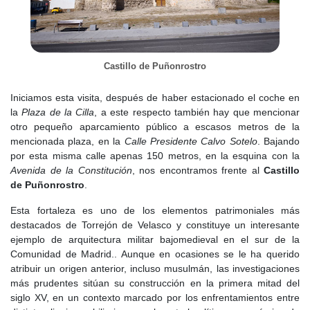
peces fosilizados, lo convierten en uno de los yacimientos
paleontológicos más destacados de Europa.
Aunque tradicionalmente se ha querido situar el origen de
Torrejón de Velasco en época musulmana, e incluso algunos
Castillo de Puñonrostro
autores propusieron un origen hispanorromano, la
documentación histórica apunta a que la población, como tantas
Iniciamos esta visita, después de haber estacionado el coche en
otras de la zona sur de Madrid, surgió tras la conquista cristiana
la
Plaza de la Cilla
, a este respecto también hay que mencionar
de Toledo y el proceso de repoblación de los siglos XII y XIII.
otro pequeño aparcamiento público a escasos metros de la
mencionada plaza, en la
Calle Presidente Calvo Sotelo
. Bajando
El origen documentado de Torrejón se sitúa en el
Siglo XII
,
por esta misma calle apenas 150 metros, en la esquina con la
dentro del proceso de repoblación que siguió a la conquista de
Avenida de la Constitución
, nos encontramos frente al
Castillo
Toledo en 1085. En estos años se fueron creando pequeños
de Puñonrostro
.
núcleos rurales en la zona, vinculados a la reorganización del
territorio y al avance de la frontera cristiana hacia el sur.
Esta fortaleza es uno de los elementos patrimoniales más
destacados de Torrejón de Velasco y constituye un interesante
La primera mención documental conocida de Torrejón aparece en
ejemplo de arquitectura militar bajomedieval en el sur de la
1136, cuando Alfonso VII dona al monasterio de Santa María de
Comunidad de Madrid.. Aunque en ocasiones se le ha querido
Batres una heredad situada entre Renales y Torrejón para
atribuir un origen anterior, incluso musulmán, las investigaciones
levantar una aldea. En este documento aparecen citados también
más prudentes sitúan su construcción en la primera mitad del
otros lugares cercanos, como Renales, San Nicolás, Pozuela y
siglo XV, en un contexto marcado por los enfrentamientos entre
Portillo.