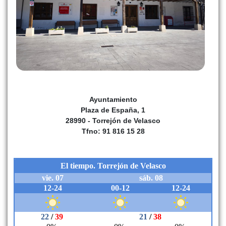
fósiles de extraordinario valor científico.
Así, Torrejón de Velasco reúne en su término una historia
especialmente amplia: desde los restos paleontológicos del
Mioceno y los primeros indicios de poblamiento prehistórico,
hasta la presencia romana, la repoblación medieval, el largo
periodo señorial, las transformaciones del siglo XIX y los cambios
urbanos contemporáneos. Su historia es, en buena medida, la de
un pueblo que creció a la sombra de un castillo, rodeado de
Ayuntamiento
tierras agrícolas, despoblados antiguos y caminos que lo
Plaza de España, 1
conectaron durante siglos con Madrid, Toledo, La Sagra y el sur
28990 - Torrejón de Velasco
de la actual Comunidad de Madrid.
Tfno: 91 816 15 28