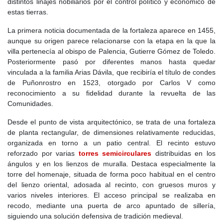
distintos linajes nobiliarios por el control político y económico de
estas tierras.
Unos años después, en 1142, Torrejón vuelve a aparecer
mencionado en relación con la repoblación de tierras de La
La primera noticia documentada de la fortaleza aparece en 1455,
Sagra. Estos datos confirman que, ya en la primera mitad del
aunque su origen parece relacionarse con la etapa en la que la
siglo XII, Torrejón formaba parte de un conjunto de pequeñas
villa pertenecía al obispo de Palencia, Gutierre Gómez de Toledo.
aldeas surgidas al amparo de la repoblación cristiana.
Posteriormente pasó por diferentes manos hasta quedar
vinculada a la familia Arias Dávila, que recibiría el título de condes
Durante el
Siglo XIII
se consolidó la organización territorial de la
de Puñonrostro en 1523, otorgado por Carlos V como
zona. Torrejón, junto con otros pequeños enclaves cercanos,
reconocimiento a su fidelidad durante la revuelta de las
quedó integrado inicialmente en la Comunidad de Villa y Tierra de
Comunidades.
Madrid, dentro del sexmo de Villaverde. Como ocurría en otros
lugares dependientes del concejo madrileño, el gobierno local
Desde el punto de vista arquitectónico, se trata de una fortaleza
estaba en manos de alcaldes y regidores elegidos por los vecinos
de planta rectangular, de dimensiones relativamente reducidas,
y confirmados por Madrid.
organizada en torno a un patio central. El recinto estuvo
reforzado por varias
torres semicirculares
distribuidas en los
En este periodo también aparecen mencionados otros
ángulos y en los lienzos de muralla. Destaca especialmente la
asentamientos hoy despoblados, como Pozuela y Palomero, que
torre del homenaje, situada de forma poco habitual en el centro
debieron de surgir en un contexto semejante al de Torrejón. La
del lienzo oriental, adosada al recinto, con gruesos muros y
dispersión de pequeños núcleos fue frecuente en estos siglos,
varios niveles interiores. El acceso principal se realizaba en
aunque con el paso del tiempo muchos de ellos terminarían
recodo, mediante una puerta de arco apuntado de sillería,
desapareciendo o integrándose en términos municipales
siguiendo una solución defensiva de tradición medieval.
mayores.