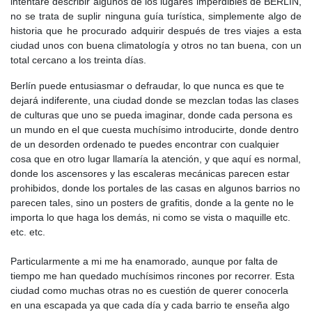
intentaré describir algunos de los lugares imperdibles de BERLIN,
no se trata de suplir ninguna guía turística, simplemente algo de
historia que he procurado adquirir después de tres viajes a esta
ciudad unos con buena climatología y otros no tan buena, con un
total cercano a los treinta días.
Berlín puede entusiasmar o defraudar, lo que nunca es que te
dejará indiferente, una ciudad donde se mezclan todas las clases
de culturas que uno se pueda imaginar, donde cada persona es
un mundo en el que cuesta muchísimo introducirte, donde dentro
de un desorden ordenado te puedes encontrar con cualquier
cosa que en otro lugar llamaría la atención, y que aquí es normal,
donde los ascensores y las escaleras mecánicas parecen estar
prohibidos, donde los portales de las casas en algunos barrios no
parecen tales, sino un posters de grafitis, donde a la gente no le
importa lo que haga los demás, ni como se vista o maquille etc.
etc. etc.
Particularmente a mi me ha enamorado, aunque por falta de
tiempo me han quedado muchísimos rincones por recorrer. Esta
ciudad como muchas otras no es cuestión de querer conocerla
en una escapada ya que cada día y cada barrio te enseña algo