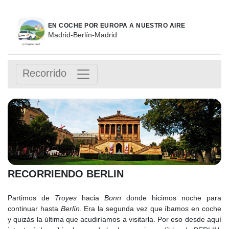
EN COCHE POR EUROPA A NUESTRO AIRE
Madrid-Berlín-Madrid
Recorrido
RECORRIENDO BERLIN
Partimos de
Troyes
hacia
Bonn
donde hicimos noche para
continuar hasta
Berlín
. Era la segunda vez que íbamos en coche
y quizás la última que acudiríamos a visitarla. Por eso desde aquí